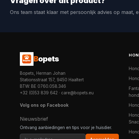
Vragen over dit product?
Ons team staat klaar met persoonlijk advies op maat, e
HON
B
opets
Hon
Bopets, Herman Johan
Hond
Stationsstraat 157, 9450 Haaltert
BTW: BE 0760.058.346
Fanta
+32 (0)53 839 642
·
care@bopets.eu
hon
Volg ons op Facebook
Hon
Hond
Nieuwsbrief
Snac
Ontvang aanbiedingen en tips voor je huisdier.
Hon