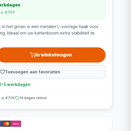
werkdagen
v.a. €70*
k in het groen is een metalen L-vormige haak voor
g. Ideaal om uw kattenboom extra stabiliteit te
In winkelwagen
Toevoegen aan favorieten
d 2-5 werkdagen
v.a. €70*
14 dagen retour
iDEAL