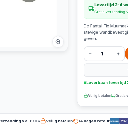
Levertijd 2-4 
Gratis verzending 
De Fantail Fix Muurhaa
stevige wandbevestigin
geven.
−
+
Leverbaar: levertij
Veilig betalen
Gratis 
verzending v.a. €70*
Veilig betalen
14 dagen retour
VISA
Bancontact