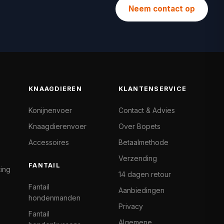
Neem contact op
KNAAGDIEREN
KLANTENSERVICE
Konijnenvoer
Contact & Advies
Knaagdierenvoer
Over Bopets
Accessoires
Betaalmethode
Verzending
FANTAIL
ting
14 dagen retour
Fantail
Aanbiedingen
hondenmanden
Privacy
Fantail
Algemene