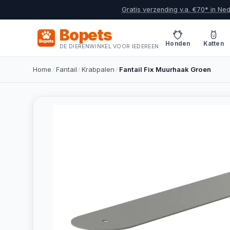
Gratis verzending v.a. €70* in Ne
Bopets
Honden
Katten
DE DIERENWINKEL VOOR IEDEREEN
Home
/
Fantail
/
Krabpalen
/
Fantail Fix Muurhaak Groen