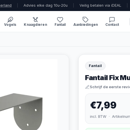
derland
|
Advies elke dag 10u-20u
|
Veilig betalen via iDEAL
|
Vogels
Knaagdieren
Fantail
Aanbiedingen
Contact
Fantail
Fantail Fix 
Schrijf de eerste rev
€7,99
incl. BTW · Artikelnu