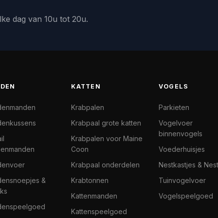
lke dag van 10u tot 20u.
DEN
KATTEN
VOGELS
denmanden
Krabpalen
Parkieten
enkussens
Krabpaal grote katten
Vogelvoer
binnenvogels
il
Krabpalen voor Maine
denmanden
Coon
Voederhuisjes
denvoer
Krabpaal onderdelen
Nestkastjes & Nes
ensnoepjes &
Krabtonnen
Tuinvogelvoer
ks
Kattenmanden
Vogelspeelgoed
denspeelgoed
Kattenspeelgoed