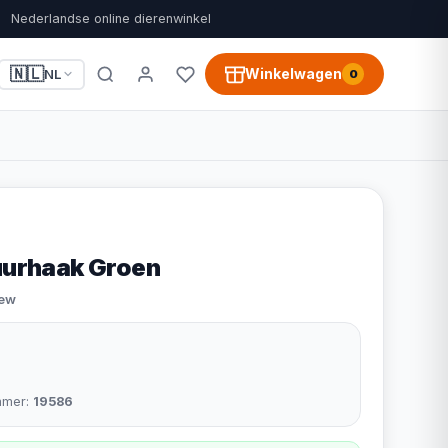
Nederlandse online dierenwinkel
🇳🇱
Winkelwagen
NL
0
Muurhaak Groen
iew
mmer:
19586