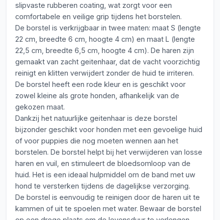
slipvaste rubberen coating, wat zorgt voor een
comfortabele en veilige grip tijdens het borstelen.
De borstel is verkrijgbaar in twee maten: maat S (lengte
22 cm, breedte 6 cm, hoogte 4 cm) en maat L (lengte
22,5 cm, breedte 6,5 cm, hoogte 4 cm). De haren zijn
gemaakt van zacht geitenhaar, dat de vacht voorzichtig
reinigt en klitten verwijdert zonder de huid te irriteren.
De borstel heeft een rode kleur en is geschikt voor
zowel kleine als grote honden, afhankelijk van de
gekozen maat.
Dankzij het natuurlijke geitenhaar is deze borstel
bijzonder geschikt voor honden met een gevoelige huid
of voor puppies die nog moeten wennen aan het
borstelen. De borstel helpt bij het verwijderen van losse
haren en vuil, en stimuleert de bloedsomloop van de
huid. Het is een ideaal hulpmiddel om de band met uw
hond te versterken tijdens de dagelijkse verzorging.
De borstel is eenvoudig te reinigen door de haren uit te
kammen of uit te spoelen met water. Bewaar de borstel
op een droge plaats om de levensduur te verlengen.