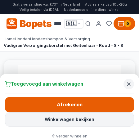
Gratis verzending v.a. €70* in Nederland
Advies elke dag 10u-20u
Veilig betalen via iDEAL
Nederlandse online dierenwinkel
Bopets
🇳🇱
0
Home
Honden
Hondenshampoo & Verzorging
Vadigran Verzorgingsborstel met Geitenhaar - Rood - S - S
Toegevoegd aan winkelwagen
Afrekenen
Winkelwagen bekijken
Verder winkelen