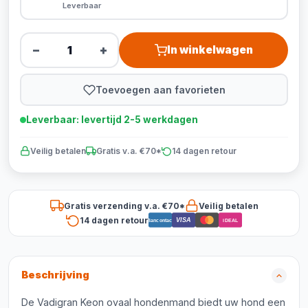
Leverbaar
−
+
In winkelwagen
Toevoegen aan favorieten
Leverbaar: levertijd 2-5 werkdagen
Veilig betalen
Gratis v.a. €70*
14 dagen retour
Gratis verzending v.a. €70*
Veilig betalen
14 dagen retour
VISA
Bancontact
iDEAL
Beschrijving
De Vadigran Keon ovaal hondenmand biedt uw hond een