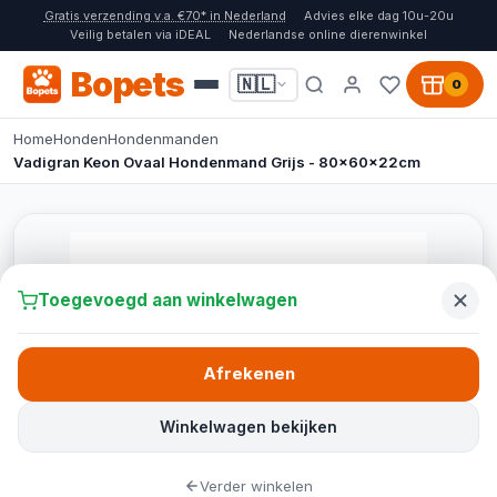
Gratis verzending v.a. €70* in Nederland
Advies elke dag 10u-20u
Veilig betalen via iDEAL
Nederlandse online dierenwinkel
Bopets
🇳🇱
0
Home
Honden
Hondenmanden
Vadigran Keon Ovaal Hondenmand Grijs - 80x60x22cm
Toegevoegd aan winkelwagen
Afrekenen
Winkelwagen bekijken
Verder winkelen