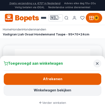
Gratis verzending v.a. €70* in Nederland
Advies elke dag 10u-20u
Veilig betalen via iDEAL
Nederlandse online dierenwinkel
Bopets
🇳🇱
0
Home
Honden
Hondenmanden
Vadigran Liah Ovaal Hondenmand Taupe - 95x70x24cm
Toegevoegd aan winkelwagen
Afrekenen
Winkelwagen bekijken
Verder winkelen