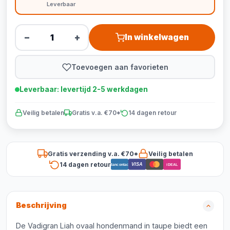
Leverbaar
−
+
In winkelwagen
Toevoegen aan favorieten
Leverbaar: levertijd 2-5 werkdagen
Veilig betalen
Gratis v.a. €70*
14 dagen retour
Gratis verzending v.a. €70*
Veilig betalen
14 dagen retour
VISA
Bancontact
iDEAL
Beschrijving
De Vadigran Liah ovaal hondenmand in taupe biedt een