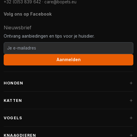
+32 (0)53 839 642
·
care@bopets.eu
Volg ons op Facebook
Nieuwsbrief
Ontvang aanbiedingen en tips voor je huisdier.
Aanmelden
HONDEN
Hondenmanden
KATTEN
Hondenkussens
Krabpalen
VOGELS
Fantail hondenmanden
Krabpaal grote katten
Hondenvoer
Parkieten
KNAAGDIEREN