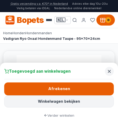
Gratis verzending v.a. €70* in Nederland
Advies elke dag 10u-20u
Veilig betalen via iDEAL
Nederlandse online dierenwinkel
Bopets
🇳🇱
0
Home
Honden
Hondenmanden
Vadigran Ryo Ovaal Hondenmand Taupe - 95x70x24cm
Toegevoegd aan winkelwagen
Afrekenen
Winkelwagen bekijken
Verder winkelen