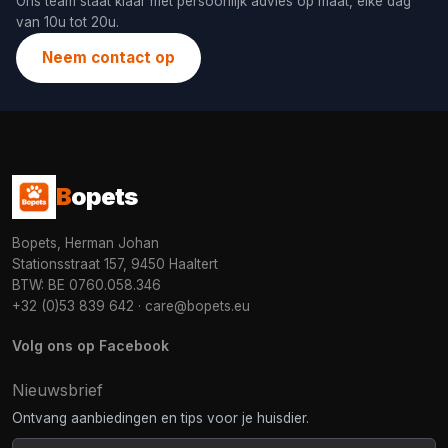
Ons team staat klaar met persoonlijk advies op maat, elke dag
van 10u tot 20u.
Neem contact op
B
opets
Bopets, Herman Johan
Stationsstraat 157, 9450 Haaltert
BTW: BE 0760.058.346
+32 (0)53 839 642
·
care@bopets.eu
Volg ons op Facebook
Nieuwsbrief
Ontvang aanbiedingen en tips voor je huisdier.