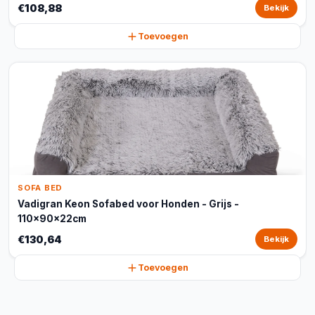
€108,88
Bekijk
Toevoegen
SOFA BED
Vadigran Keon Sofabed voor Honden - Grijs -
110x90x22cm
€130,64
Bekijk
Toevoegen