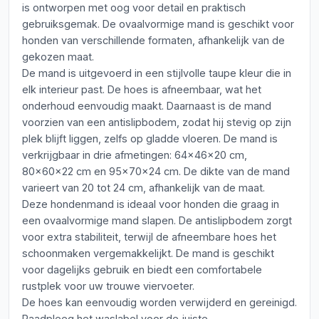
is ontworpen met oog voor detail en praktisch
gebruiksgemak. De ovaalvormige mand is geschikt voor
honden van verschillende formaten, afhankelijk van de
gekozen maat.
De mand is uitgevoerd in een stijlvolle taupe kleur die in
elk interieur past. De hoes is afneembaar, wat het
onderhoud eenvoudig maakt. Daarnaast is de mand
voorzien van een antislipbodem, zodat hij stevig op zijn
plek blijft liggen, zelfs op gladde vloeren. De mand is
verkrijgbaar in drie afmetingen: 64x46x20 cm,
80x60x22 cm en 95x70x24 cm. De dikte van de mand
varieert van 20 tot 24 cm, afhankelijk van de maat.
Deze hondenmand is ideaal voor honden die graag in
een ovaalvormige mand slapen. De antislipbodem zorgt
voor extra stabiliteit, terwijl de afneembare hoes het
schoonmaken vergemakkelijkt. De mand is geschikt
voor dagelijks gebruik en biedt een comfortabele
rustplek voor uw trouwe viervoeter.
De hoes kan eenvoudig worden verwijderd en gereinigd.
Raadpleeg het waslabel voor de juiste