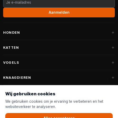
Aanmelden
HONDEN
Hondenmanden
KATTEN
Hondenkussens
Krabpalen
VOGELS
Fantail hondenmanden
Krabpaal grote katten
Hondenvoer
Parkieten
KNAAGDIEREN
Krabpalen voor Maine Coon
Hondensnoepjes & Snacks
Vogelvoer binnenvogels
Krabpaal onderdelen
Konijnenvoer
Wij gebruiken cookies
Hondenspeelgoed
Voederhuisjes
FANTAIL
Krabtonnen
Knaagdierenvoer
We gebruiken cookies om je ervaring te verbeteren en het
Halsband & Lijn
Nestkastjes & Nesting
websiteverkeer te analyseren.
Kattenmanden
Accessoires
Fantail hondenmanden
KLANTENSERVICE
Shampoo & Verzorging
Tuinvogelvoer