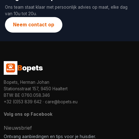
Ons team staat klaar met persoonlijk advies op maat, elke dag
van 10u tot 20u.
Neem contact op
B
opets
Bopets, Herman Johan
Stationsstraat 157, 9450 Haaltert
BTW: BE 0760.058.346
+32 (0)53 839 642
·
care@bopets.eu
Volg ons op Facebook
Nieuwsbrief
Ontvang aanbiedingen en tips voor je huisdier.