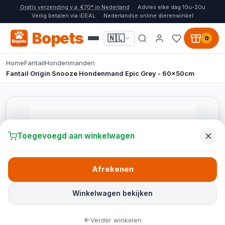
Gratis verzending v.a. €70* in Nederland
Advies elke dag 10u-20u
Veilig betalen via iDEAL
Nederlandse online dierenwinkel
Bopets
🇳🇱
0
Home
Fantail
Hondenmanden
Fantail Origin Snooze Hondenmand Epic Grey - 60x50cm
Toegevoegd aan winkelwagen
Afrekenen
Winkelwagen bekijken
Verder winkelen