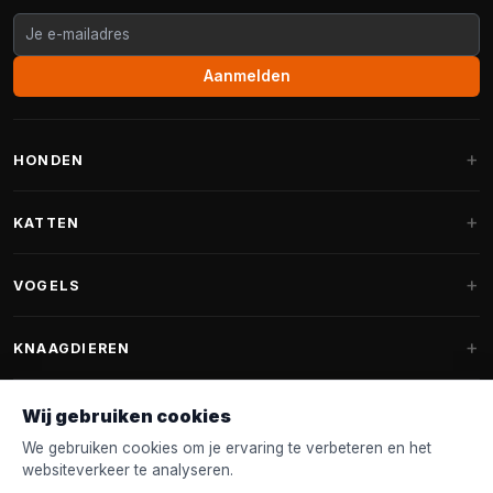
Aanmelden
HONDEN
Hondenmanden
KATTEN
Hondenkussens
Krabpalen
VOGELS
Fantail hondenmanden
Krabpaal grote katten
Hondenvoer
Parkieten
KNAAGDIEREN
Krabpalen voor Maine Coon
Hondensnoepjes & Snacks
Vogelvoer binnenvogels
Krabpaal onderdelen
Konijnenvoer
Wij gebruiken cookies
Hondenspeelgoed
Voederhuisjes
FANTAIL
Krabtonnen
Knaagdierenvoer
We gebruiken cookies om je ervaring te verbeteren en het
Halsband & Lijn
Nestkastjes & Nesting
websiteverkeer te analyseren.
Kattenmanden
Accessoires
Fantail hondenmanden