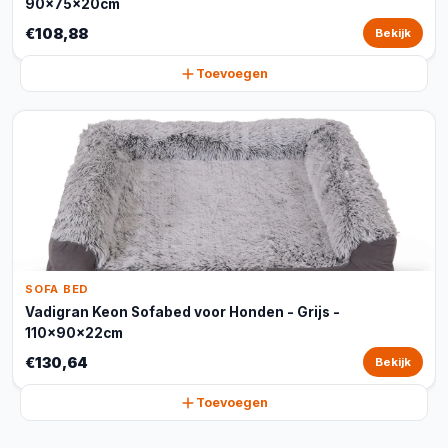
90x75x20cm
€108,88
Bekijk
Toevoegen
SOFA BED
Vadigran Keon Sofabed voor Honden - Grijs -
110x90x22cm
€130,64
Bekijk
Toevoegen