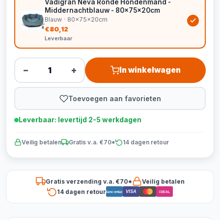
Vadigran Neva Ronde Hondenmand -
Middernachtblauw - 80x75x20cm
Blauw · 80x75x20cm
€80,12
Leverbaar
−
+
In winkelwagen
Toevoegen aan favorieten
Leverbaar: levertijd 2-5 werkdagen
Veilig betalen
Gratis v.a. €70*
14 dagen retour
Gratis verzending v.a. €70*
Veilig betalen
14 dagen retour
VISA
Bancontact
iDEAL