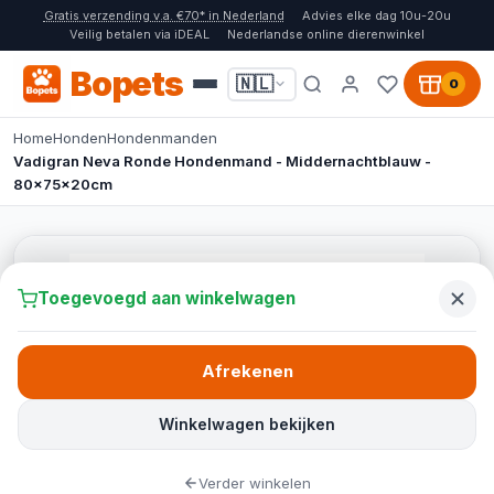
Gratis verzending v.a. €70* in Nederland
Advies elke dag 10u-20u
Veilig betalen via iDEAL
Nederlandse online dierenwinkel
Bopets
🇳🇱
0
Home
Honden
Hondenmanden
Vadigran Neva Ronde Hondenmand - Middernachtblauw -
80x75x20cm
Toegevoegd aan winkelwagen
Afrekenen
Winkelwagen bekijken
Verder winkelen