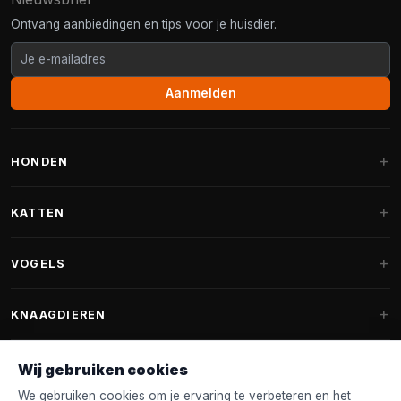
Ontvang aanbiedingen en tips voor je huisdier.
Aanmelden
HONDEN
Hondenmanden
KATTEN
Hondenkussens
Krabpalen
VOGELS
Fantail hondenmanden
Krabpaal grote katten
Hondenvoer
Parkieten
KNAAGDIEREN
Krabpalen voor Maine Coon
Hondensnoepjes & Snacks
Vogelvoer binnenvogels
Krabpaal onderdelen
Konijnenvoer
Wij gebruiken cookies
Hondenspeelgoed
Voederhuisjes
FANTAIL
Krabtonnen
Knaagdierenvoer
We gebruiken cookies om je ervaring te verbeteren en het