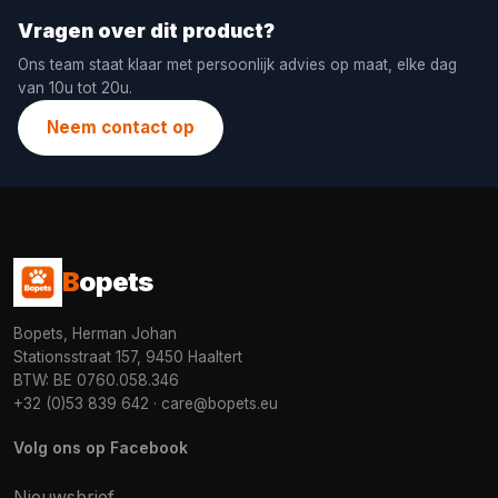
Vragen over dit product?
Ons team staat klaar met persoonlijk advies op maat, elke dag
van 10u tot 20u.
Neem contact op
B
opets
Bopets, Herman Johan
Stationsstraat 157, 9450 Haaltert
BTW: BE 0760.058.346
+32 (0)53 839 642
·
care@bopets.eu
Volg ons op Facebook
Nieuwsbrief