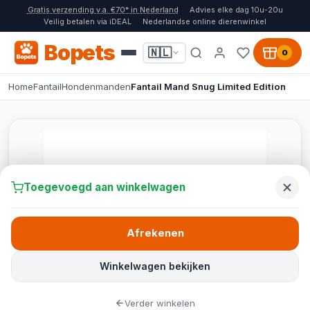
Gratis verzending v.a. €70* in Nederland
Advies elke dag 10u-20u
Veilig betalen via iDEAL
Nederlandse online dierenwinkel
Bopets
🇳🇱
0
Home
Fantail
Hondenmanden
Fantail Mand Snug Limited Edition
Toegevoegd aan winkelwagen
Afrekenen
Winkelwagen bekijken
Verder winkelen