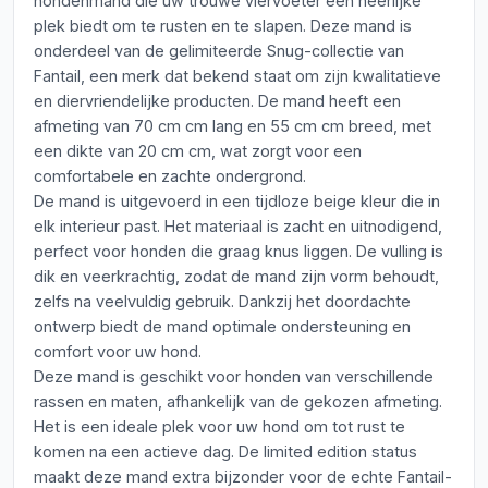
hondenmand die uw trouwe viervoeter een heerlijke
plek biedt om te rusten en te slapen. Deze mand is
onderdeel van de gelimiteerde Snug-collectie van
Fantail, een merk dat bekend staat om zijn kwalitatieve
en diervriendelijke producten. De mand heeft een
afmeting van 70 cm cm lang en 55 cm cm breed, met
een dikte van 20 cm cm, wat zorgt voor een
comfortabele en zachte ondergrond.
De mand is uitgevoerd in een tijdloze beige kleur die in
elk interieur past. Het materiaal is zacht en uitnodigend,
perfect voor honden die graag knus liggen. De vulling is
dik en veerkrachtig, zodat de mand zijn vorm behoudt,
zelfs na veelvuldig gebruik. Dankzij het doordachte
ontwerp biedt de mand optimale ondersteuning en
comfort voor uw hond.
Deze mand is geschikt voor honden van verschillende
rassen en maten, afhankelijk van de gekozen afmeting.
Het is een ideale plek voor uw hond om tot rust te
komen na een actieve dag. De limited edition status
maakt deze mand extra bijzonder voor de echte Fantail-