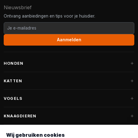
Nieuwsbrief
Ontvang aanbiedingen en tips voor je huisdier.
Aanmelden
HONDEN
Hondenmanden
KATTEN
Hondenkussens
Krabpalen
VOGELS
Fantail hondenmanden
Krabpaal grote katten
Hondenvoer
Parkieten
KNAAGDIEREN
Krabpalen voor Maine Coon
Hondensnoepjes & Snacks
Vogelvoer binnenvogels
Krabpaal onderdelen
Konijnenvoer
Wij gebruiken cookies
Hondenspeelgoed
Voederhuisjes