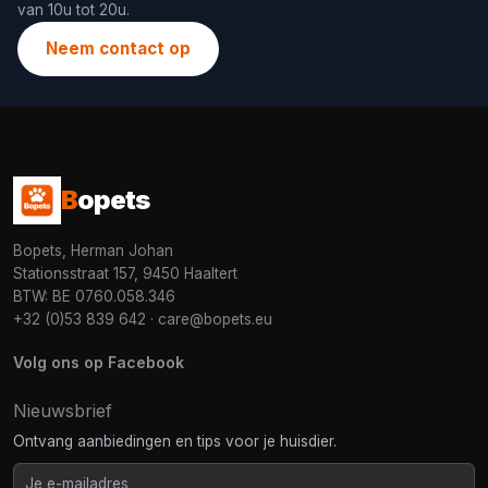
van 10u tot 20u.
Neem contact op
B
opets
Bopets, Herman Johan
Stationsstraat 157, 9450 Haaltert
BTW: BE 0760.058.346
+32 (0)53 839 642
·
care@bopets.eu
Volg ons op Facebook
Nieuwsbrief
Ontvang aanbiedingen en tips voor je huisdier.