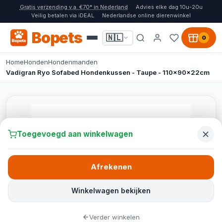
Gratis verzending v.a. €70* in Nederland
Advies elke dag 10u-20u
Veilig betalen via iDEAL
Nederlandse online dierenwinkel
Bopets
🇳🇱
0
Home
Honden
Hondenmanden
Vadigran Ryo Sofabed Hondenkussen - Taupe - 110x90x22cm
Toegevoegd aan winkelwagen
Afrekenen
Winkelwagen bekijken
Verder winkelen