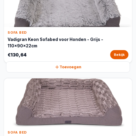
SOFA BED
Vadigran Keon Sofabed voor Honden - Grijs -
110x90x22cm
€130,64
Bekijk
Toevoegen
SOFA BED