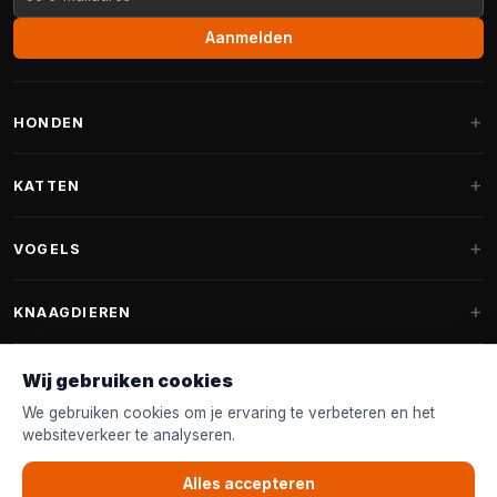
Aanmelden
HONDEN
Hondenmanden
KATTEN
Hondenkussens
Krabpalen
VOGELS
Fantail hondenmanden
Krabpaal grote katten
Hondenvoer
Parkieten
KNAAGDIEREN
Krabpalen voor Maine Coon
Hondensnoepjes & Snacks
Vogelvoer binnenvogels
Krabpaal onderdelen
Konijnenvoer
Wij gebruiken cookies
Hondenspeelgoed
Voederhuisjes
FANTAIL
Krabtonnen
Knaagdierenvoer
We gebruiken cookies om je ervaring te verbeteren en het
Halsband & Lijn
Nestkastjes & Nesting
websiteverkeer te analyseren.
Kattenmanden
Accessoires
Fantail hondenmanden
KLANTENSERVICE
Shampoo & Verzorging
Tuinvogelvoer
Kattenspeelgoed
Alles accepteren
Fantail hondenkussens