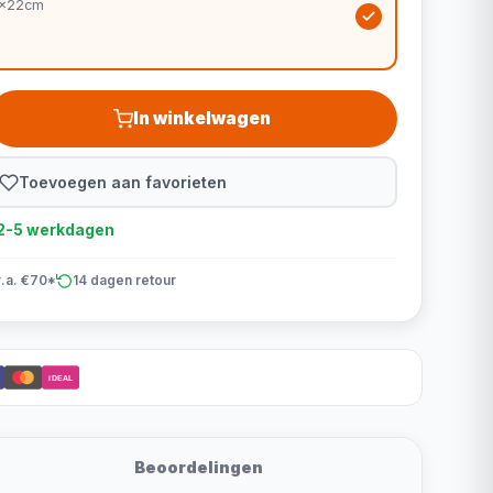
0x22cm
In winkelwagen
Toevoegen aan favorieten
d 2-5 werkdagen
v.a. €70*
14 dagen retour
iDEAL
Beoordelingen