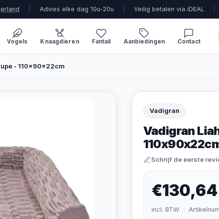
derland
|
Advies elke dag 10u-20u
|
Veilig betalen via iDEAL
|
Vogels
Knaagdieren
Fantail
Aanbiedingen
Contact
Taupe - 110x90x22cm
Vadigran
Vadigran Lia
110x90x22c
Schrijf de eerste rev
€130,64
incl. BTW · Artikelnu