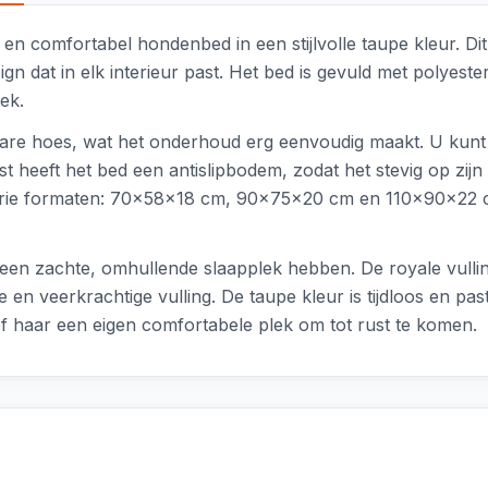
t en comfortabel hondenbed in een stijlvolle taupe kleur. D
ign dat in elk interieur past. Het bed is gevuld met polye
ek.
are hoes, wat het onderhoud erg eenvoudig maakt. U kunt
heeft het bed een antislipbodem, zodat het stevig op zijn pl
 in drie formaten: 70x58x18 cm, 90x75x20 cm en 110x90x22 
 een zachte, omhullende slaapplek hebben. De royale vulli
 en veerkrachtige vulling. De taupe kleur is tijdloos en past
of haar een eigen comfortabele plek om tot rust te komen.