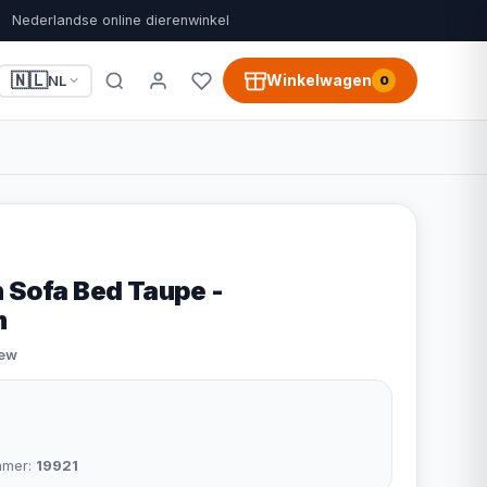
Nederlandse online dierenwinkel
🇳🇱
Winkelwagen
NL
0
h Sofa Bed Taupe -
m
iew
mmer:
19921