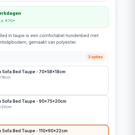
werkdagen
v.a. €70*
 Bed in taupe is een comfortabel hondenbed met
tislipbodem, gemaakt van polyester.
3 opties
h Sofa Bed Taupe - 70x58x18cm
x18cm
h Sofa Bed Taupe - 90x75x20cm
5x20cm
h Sofa Bed Taupe - 110x90x22cm