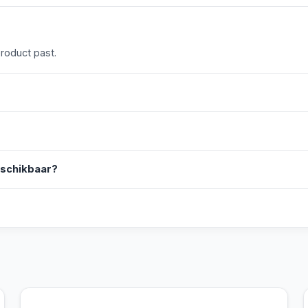
product past.
eschikbaar?