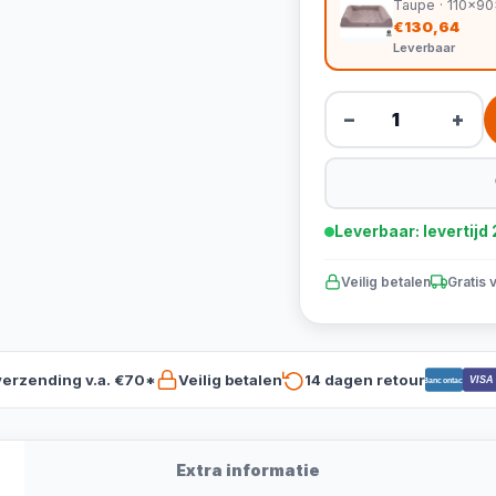
Taupe · 110x9
€130,64
Leverbaar
−
+
Leverbaar: levertij
Veilig betalen
Gratis 
verzending v.a. €70*
Veilig betalen
14 dagen retour
VISA
Bancontact
Extra informatie