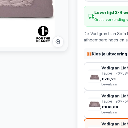
Levertijd 2-4 
Gratis verzending 
De Vadigran Liah Sofa
afneembare hoes en an
Kies je uitvoering
Vadigran Lia
Taupe · 70x58
€76,21
Leverbaar
Vadigran Lia
Taupe · 90x7
€108,88
Leverbaar
Vadigran Lia