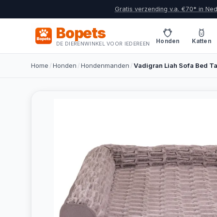
Gratis verzending v.a. €70* in Ne
Bopets
Honden
Katten
DE DIERENWINKEL VOOR IEDEREEN
Home
/
Honden
/
Hondenmanden
/
Vadigran Liah Sofa Bed 