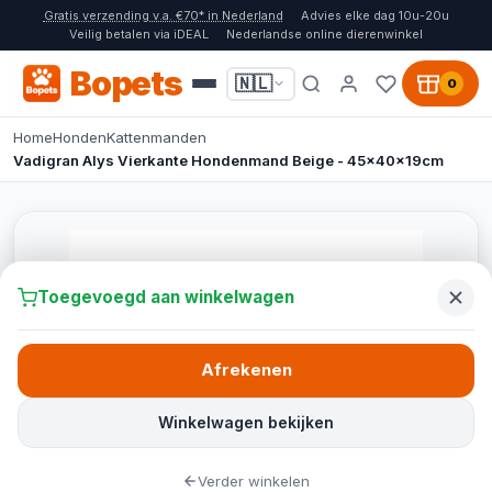
Gratis verzending v.a. €70* in Nederland
Advies elke dag 10u-20u
Veilig betalen via iDEAL
Nederlandse online dierenwinkel
Bopets
🇳🇱
0
Home
Honden
Kattenmanden
Vadigran Alys Vierkante Hondenmand Beige - 45x40x19cm
Toegevoegd aan winkelwagen
Afrekenen
Winkelwagen bekijken
Verder winkelen