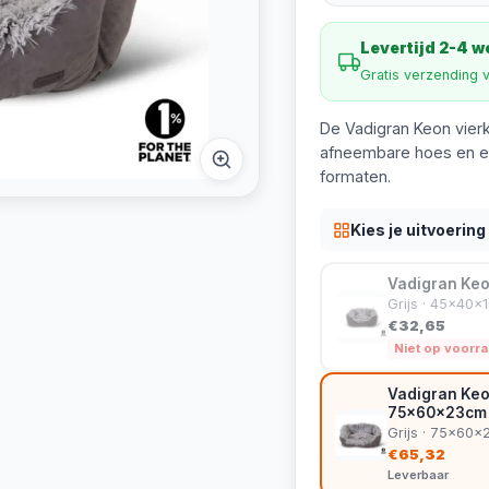
Levertijd 2-4 
Gratis verzending 
De Vadigran Keon vierk
afneembare hoes en een
formaten.
Kies je uitvoering
Vadigran Keo
Grijs · 45x40x
€32,65
Niet op voorr
Vadigran Keo
75x60x23cm
Grijs · 75x60
€65,32
Leverbaar