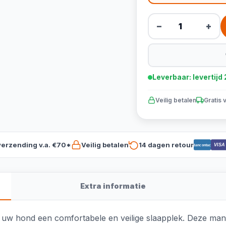
−
+
Leverbaar: levertij
Veilig betalen
Gratis 
verzending v.a. €70*
Veilig betalen
14 dagen retour
VISA
Bancontact
Extra informatie
 hond een comfortabele en veilige slaapplek. Deze mand is 