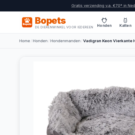
Gratis verzending v.a. €70* in Ne
Bopets
Honden
Katten
DE DIERENWINKEL VOOR IEDEREEN
Home
/
Honden
/
Hondenmanden
/
Vadigran Keon Vierkante