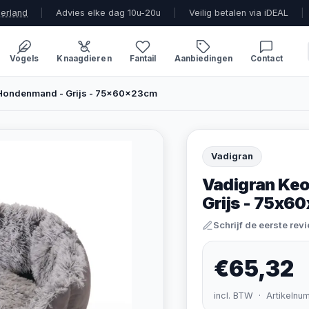
derland
|
Advies elke dag 10u-20u
|
Veilig betalen via iDEAL
|
Vogels
Knaagdieren
Fantail
Aanbiedingen
Contact
 Hondenmand - Grijs - 75x60x23cm
Vadigran
Vadigran Ke
Grijs - 75x6
Schrijf de eerste rev
€65,32
incl. BTW · Artikelnu