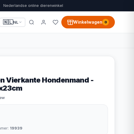
Nederlandse online dierenwinkel
🇳🇱
Winkelwagen
NL
0
on Vierkante Hondenmand -
0x23cm
iew
mmer:
19939