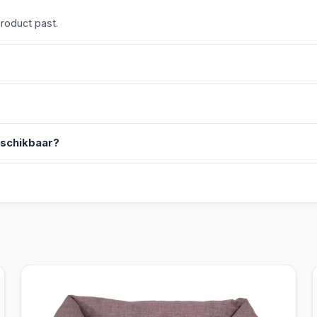
product past.
eschikbaar?