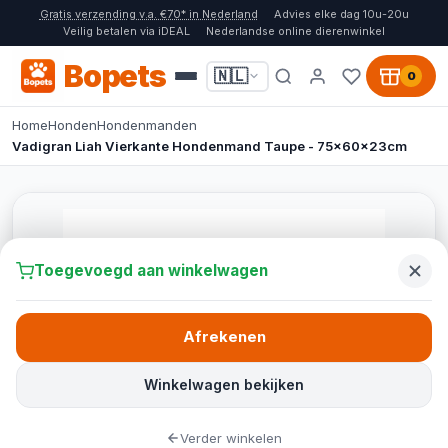
Gratis verzending v.a. €70* in Nederland
Advies elke dag 10u-20u
Veilig betalen via iDEAL
Nederlandse online dierenwinkel
Bopets
🇳🇱
0
Home
Honden
Hondenmanden
Vadigran Liah Vierkante Hondenmand Taupe - 75x60x23cm
Toegevoegd aan winkelwagen
Afrekenen
Winkelwagen bekijken
Verder winkelen