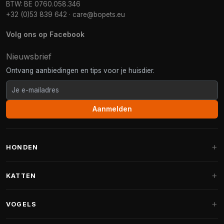
BTW: BE 0760.058.346
+32 (0)53 839 642
·
care@bopets.eu
Volg ons op Facebook
Nieuwsbrief
Ontvang aanbiedingen en tips voor je huisdier.
Aanmelden
HONDEN
Hondenmanden
KATTEN
Hondenkussens
Krabpalen
VOGELS
Fantail hondenmanden
Krabpaal grote katten