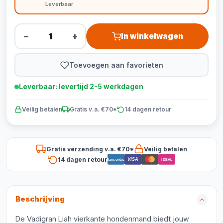
Leverbaar
−
+
In winkelwagen
Toevoegen aan favorieten
Leverbaar: levertijd 2-5 werkdagen
Veilig betalen
Gratis v.a. €70*
14 dagen retour
Gratis verzending v.a. €70*
Veilig betalen
14 dagen retour
VISA
Bancontact
iDEAL
Beschrijving
De Vadigran Liah vierkante hondenmand biedt jouw