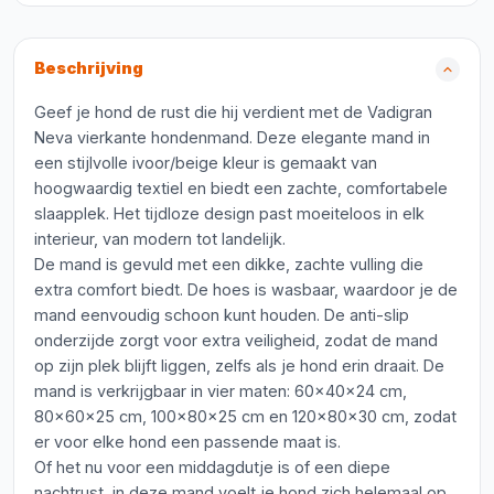
Beschrijving
Geef je hond de rust die hij verdient met de Vadigran
Neva vierkante hondenmand. Deze elegante mand in
een stijlvolle ivoor/beige kleur is gemaakt van
hoogwaardig textiel en biedt een zachte, comfortabele
slaapplek. Het tijdloze design past moeiteloos in elk
interieur, van modern tot landelijk.
De mand is gevuld met een dikke, zachte vulling die
extra comfort biedt. De hoes is wasbaar, waardoor je de
mand eenvoudig schoon kunt houden. De anti-slip
onderzijde zorgt voor extra veiligheid, zodat de mand
op zijn plek blijft liggen, zelfs als je hond erin draait. De
mand is verkrijgbaar in vier maten: 60x40x24 cm,
80x60x25 cm, 100x80x25 cm en 120x80x30 cm, zodat
er voor elke hond een passende maat is.
Of het nu voor een middagdutje is of een diepe
nachtrust, in deze mand voelt je hond zich helemaal op