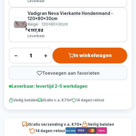
Leverbaar
Vadigran Neva Vierkante Hondenmand -
120x80x30cm
Beige · 120x80x30cm
€117,52
Leverbaar
−
+
In winkelwagen
Toevoegen aan favorieten
Leverbaar: levertijd 2-5 werkdagen
Veilig betalen
Gratis v.a. €70*
14 dagen retour
Gratis verzending v.a. €70*
Veilig betalen
14 dagen retour
VISA
Bancontact
iDEAL