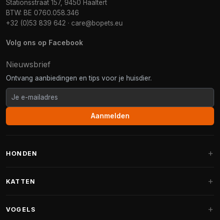
Stationsstraat 157, 9450 Haaltert
BTW: BE 0760.058.346
+32 (0)53 839 642
·
care@bopets.eu
Volg ons op Facebook
Nieuwsbrief
Ontvang aanbiedingen en tips voor je huisdier.
Aanmelden
HONDEN
Hondenmanden
KATTEN
Hondenkussens
Krabpalen
VOGELS
Fantail hondenmanden