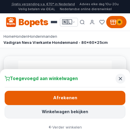
Gratis verzending v.a. €70* in Nederland
Advies elke dag 10u-20u
Veilig betalen via iDEAL
Nederlandse online dierenwinkel
Bopets
🇳🇱
0
Home
Honden
Hondenmanden
Vadigran Neva Vierkante Hondenmand - 80x60x25cm
Toegevoegd aan winkelwagen
Afrekenen
Winkelwagen bekijken
Verder winkelen