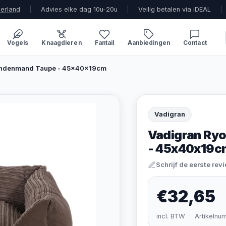
derland
|
Advies elke dag 10u-20u
|
Veilig betalen via iDEAL
|
Vogels
Knaagdieren
Fantail
Aanbiedingen
Contact
ondenmand Taupe - 45x40x19cm
Vadigran
Vadigran Ry
- 45x40x19c
Schrijf de eerste rev
€32,65
incl. BTW · Artikelnu