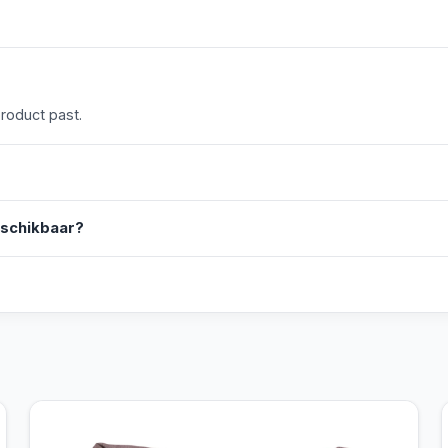
product past.
eschikbaar?