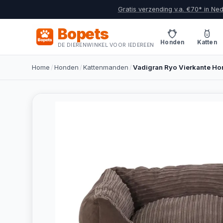
Gratis verzending v.a. €70* in Ne
Bopets
Honden
Katten
DE DIERENWINKEL VOOR IEDEREEN
Home
/
Honden
/
Kattenmanden
/
Vadigran Ryo Vierkante H