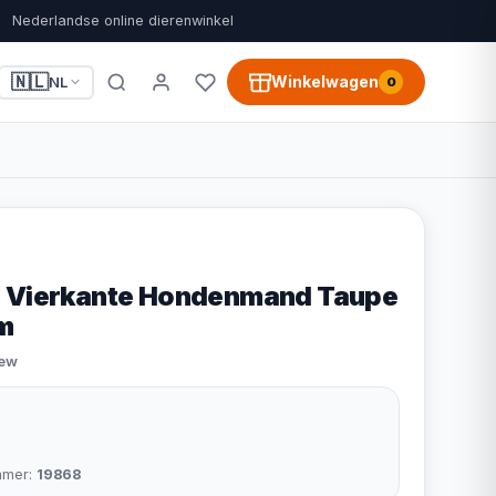
Nederlandse online dierenwinkel
🇳🇱
Winkelwagen
NL
0
o Vierkante Hondenmand Taupe
m
iew
mmer:
19868