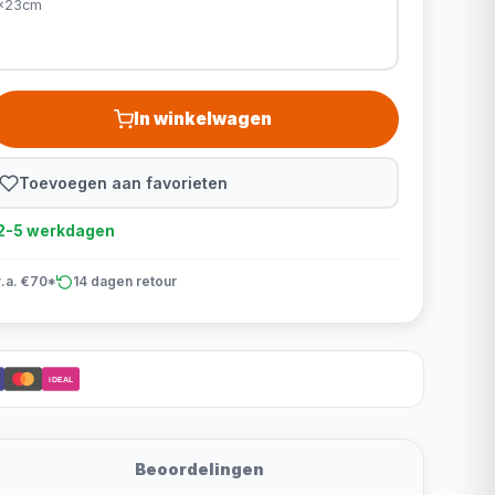
0x23cm
In winkelwagen
Toevoegen aan favorieten
d 2-5 werkdagen
v.a. €70*
14 dagen retour
iDEAL
Beoordelingen