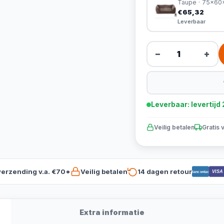
Taupe · 75x6
€65,32
Leverbaar
−
+
Leverbaar: levertij
Veilig betalen
Gratis 
verzending v.a. €70*
Veilig betalen
14 dagen retour
VISA
Bancontact
Extra informatie