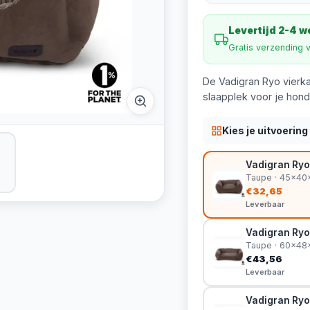
Levertijd 2-4 
Gratis verzending 
De Vadigran Ryo vierk
slaapplek voor je hond.
Kies je uitvoering
Vadigran Ry
Taupe · 45x40
€32,65
Leverbaar
Vadigran Ry
Taupe · 60x48
€43,56
Leverbaar
Vadigran Ry