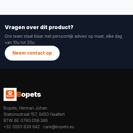
Vragen over dit product?
Ons team staat klaar met persoonlijk advies op maat, elke dag
van 10u tot 20u.
Neem contact op
B
opets
Bopets, Herman Johan
Stationsstraat 157, 9450 Haaltert
BTW: BE 0760.058.346
+32 (0)53 839 642
·
care@bopets.eu