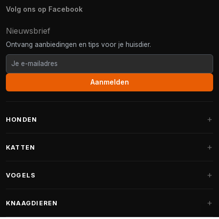
Volg ons op Facebook
Nieuwsbrief
Ontvang aanbiedingen en tips voor je huisdier.
Aanmelden
HONDEN
Hondenmanden
KATTEN
Hondenkussens
Krabpalen
VOGELS
Fantail hondenmanden
Krabpaal grote katten
Hondenvoer
Parkieten
KNAAGDIEREN
Krabpalen voor Maine Coon
Hondensnoepjes & Snacks
Vogelvoer binnenvogels