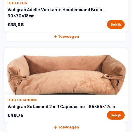
DOG BEDS
Vadigran Adelle Vierkante Hondenmand Bruin -
60x70x18cm
€38,08
Bekijk
Toevoegen
DOG CUSHIONS
Vadigran Sofamand 2 in 1 Cappuccino - 65x55x17cm
€46,75
Bekijk
Toevoegen