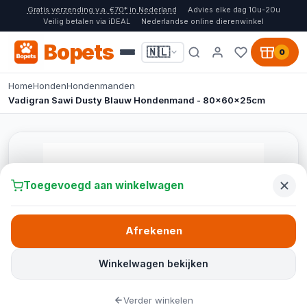
Gratis verzending v.a. €70* in Nederland
Advies elke dag 10u-20u
Veilig betalen via iDEAL
Nederlandse online dierenwinkel
Bopets
🇳🇱
0
Home
Honden
Hondenmanden
Vadigran Sawi Dusty Blauw Hondenmand - 80x60x25cm
Toegevoegd aan winkelwagen
Afrekenen
Winkelwagen bekijken
Verder winkelen