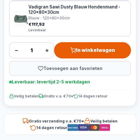
Vadigran Sawi Dusty Blauw Hondenmand -
120x80x30cm
Blauw · 120x80x30cm
€117,52
Leverbaar
−
+
In winkelwagen
Toevoegen aan favorieten
Leverbaar: levertijd 2-5 werkdagen
Veilig betalen
Gratis v.a. €70*
14 dagen retour
Gratis verzending v.a. €70*
Veilig betalen
14 dagen retour
VISA
Bancontact
iDEAL