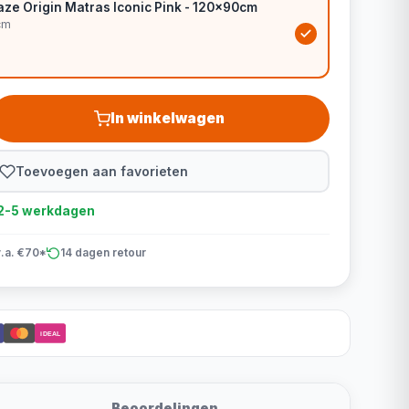
aze Origin Matras Iconic Pink - 120x90cm
cm
In winkelwagen
Toevoegen aan favorieten
d 2-5 werkdagen
v.a. €70*
14 dagen retour
iDEAL
Beoordelingen