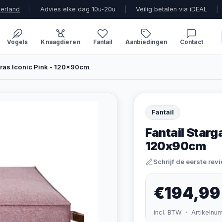
derland
|
Advies elke dag 10u-20u
|
Veilig betalen via iDEAL
|
Vogels
Knaagdieren
Fantail
Aanbiedingen
Contact
tras Iconic Pink - 120x90cm
Fantail
Fantail Starg
120x90cm
Schrijf de eerste rev
€194,99
incl. BTW · Artikelnu