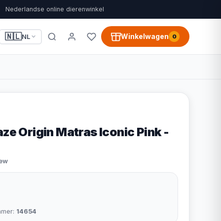
Nederlandse online dierenwinkel
🇳🇱
Winkelwagen
NL
0
aze Origin Matras Iconic Pink -
iew
mmer:
14654