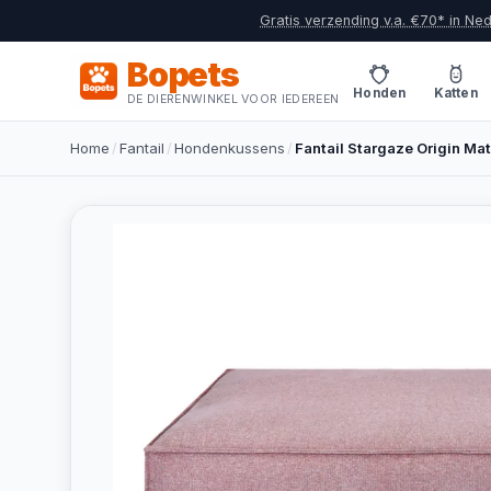
Gratis verzending v.a. €70* in Ne
Bopets
Honden
Katten
DE DIERENWINKEL VOOR IEDEREEN
Home
/
Fantail
/
Hondenkussens
/
Fantail Stargaze Origin Ma