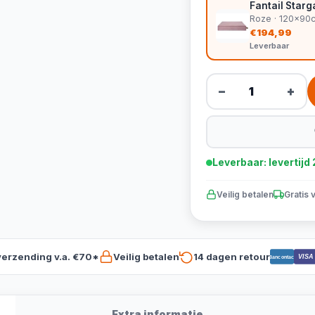
Fantail Starg
Roze · 120x90
€194,99
Leverbaar
−
+
Leverbaar: levertij
Veilig betalen
Gratis 
verzending v.a. €70*
Veilig betalen
14 dagen retour
VISA
Bancontact
Extra informatie