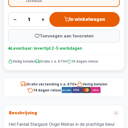
Leverbaar
−
+
In winkelwagen
Toevoegen aan favorieten
Leverbaar: levertijd 2-5 werkdagen
Veilig betalen
Gratis v.a. €70*
14 dagen retour
Gratis verzending v.a. €70*
Veilig betalen
14 dagen retour
VISA
Bancontact
iDEAL
Beschrijving
Het Fantail Stargaze Origin Matras in de prachtige kleur