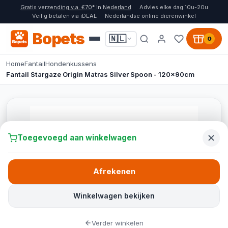
Gratis verzending v.a. €70* in Nederland
Advies elke dag 10u-20u
Veilig betalen via iDEAL
Nederlandse online dierenwinkel
Bopets
🇳🇱
0
Home
Fantail
Hondenkussens
Fantail Stargaze Origin Matras Silver Spoon - 120x90cm
Toegevoegd aan winkelwagen
Afrekenen
Winkelwagen bekijken
Verder winkelen