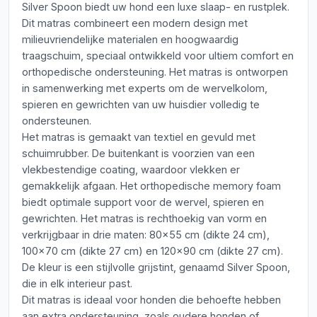
Silver Spoon biedt uw hond een luxe slaap- en rustplek.
Dit matras combineert een modern design met
milieuvriendelijke materialen en hoogwaardig
traagschuim, speciaal ontwikkeld voor ultiem comfort en
orthopedische ondersteuning. Het matras is ontworpen
in samenwerking met experts om de wervelkolom,
spieren en gewrichten van uw huisdier volledig te
ondersteunen.
Het matras is gemaakt van textiel en gevuld met
schuimrubber. De buitenkant is voorzien van een
vlekbestendige coating, waardoor vlekken er
gemakkelijk afgaan. Het orthopedische memory foam
biedt optimale support voor de wervel, spieren en
gewrichten. Het matras is rechthoekig van vorm en
verkrijgbaar in drie maten: 80x55 cm (dikte 24 cm),
100x70 cm (dikte 27 cm) en 120x90 cm (dikte 27 cm).
De kleur is een stijlvolle grijstint, genaamd Silver Spoon,
die in elk interieur past.
Dit matras is ideaal voor honden die behoefte hebben
aan extra ondersteuning, zoals oudere honden of