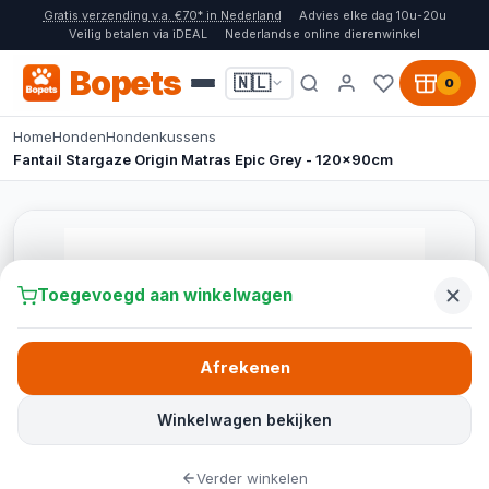
Gratis verzending v.a. €70* in Nederland
Advies elke dag 10u-20u
Veilig betalen via iDEAL
Nederlandse online dierenwinkel
Bopets
🇳🇱
0
Home
Honden
Hondenkussens
Fantail Stargaze Origin Matras Epic Grey - 120x90cm
Toegevoegd aan winkelwagen
Afrekenen
Winkelwagen bekijken
Verder winkelen