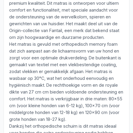
premium kwaliteit. Dit matras is ontworpen voor ultiem
comfort en functionaliteit, met speciale aandacht voor
de ondersteuning van de wervelkolom, spieren en
gewrichten van uw huisdier. Het maakt deel uit van de
Origin-collectie van Fantail, een merk dat bekend staat
om zijn hoogwaardige en duurzame producten.
Het matras is gevuld met orthopedisch memory foam
dat zich aanpast aan de lichaamsvorm van uw hond en
zorgt voor een optimale drukverdeling. De buitenkant is
gemaakt van textiel met een vlekbestendige coating,
zodat vlekken er gemakkelijk afgaan. Het matras is
wasbaar op 30°C, wat het onderhoud eenvoudig en
hygiënisch maakt. De rechthoekige vorm en de royale
dikte van 27 cm cm bieden voldoende ondersteuning en
comfort. Het matras is verkrijgbaar in drie maten: 80x55
cm (voor kleine honden van 6-12 kg), 100x70 cm (voor
middelgrote honden van 12-18 kg) en 120x90 cm (voor
grote honden van 18-27 kg).
Dankzij het orthopedische schuim is dit matras ideaal
voor honden die extra ondersteuning nodig hebben,