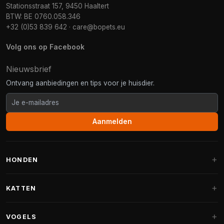
Stationsstraat 157, 9450 Haaltert
BTW: BE 0760.058.346
+32 (0)53 839 642
·
care@bopets.eu
Volg ons op Facebook
Nieuwsbrief
Ontvang aanbiedingen en tips voor je huisdier.
Aanmelden
HONDEN
Hondenmanden
KATTEN
Hondenkussens
Krabpalen
VOGELS
Fantail hondenmanden