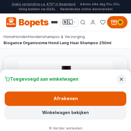
Gratis verzending v.a. €70* in Nederland
Advies elke dag 10u-20u
Veilig betalen via iDEAL
Nederlandse online dierenwinkel
Bopets
🇳🇱
0
Home
Honden
Hondenshampoo & Verzorging
Biogance Organissime Hond Lang Haar Shampoo 250ml
Toegevoegd aan winkelwagen
Afrekenen
Winkelwagen bekijken
Verder winkelen