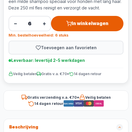
een milde shampoo speciaal voor honden met lang haar.
Deze 250 ml fles reinigt en verzorgt de vacht.
−
+
In winkelwagen
Min. bestelhoeveelheid: 6 stuks
Toevoegen aan favorieten
Leverbaar: levertijd 2-5 werkdagen
Veilig betalen
Gratis v.a. €70*
14 dagen retour
Gratis verzending v.a. €70*
Veilig betalen
14 dagen retour
VISA
Bancontact
iDEAL
Beschrijving