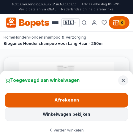
Gratis verzending v.a. €70* in Nederland
Advies elke dag 10u-20u
Veilig betalen via iDEAL
Nederlandse online dierenwinkel
Bopets
🇳🇱
0
Home
Honden
Hondenshampoo & Verzorging
Biogance Hondenshampoo voor Lang Haar - 250ml
Toegevoegd aan winkelwagen
Afrekenen
Winkelwagen bekijken
Verder winkelen