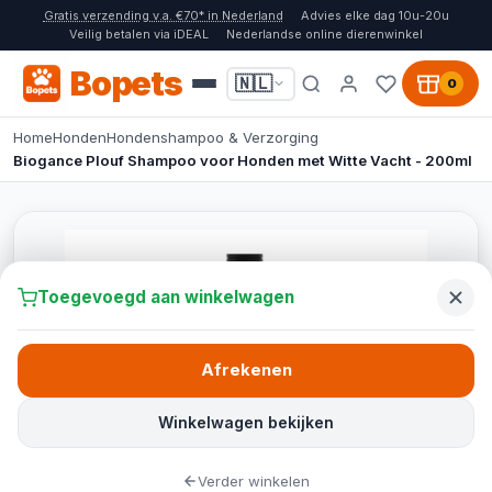
Gratis verzending v.a. €70* in Nederland
Advies elke dag 10u-20u
Veilig betalen via iDEAL
Nederlandse online dierenwinkel
Bopets
🇳🇱
0
Home
Honden
Hondenshampoo & Verzorging
Biogance Plouf Shampoo voor Honden met Witte Vacht - 200ml
Toegevoegd aan winkelwagen
Afrekenen
Winkelwagen bekijken
Verder winkelen