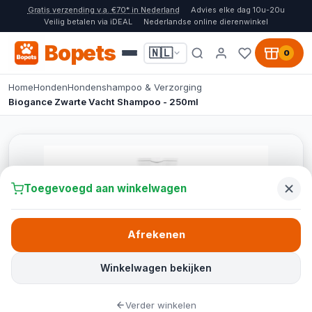
Gratis verzending v.a. €70* in Nederland
Advies elke dag 10u-20u
Veilig betalen via iDEAL
Nederlandse online dierenwinkel
Bopets
🇳🇱
0
Home
Honden
Hondenshampoo & Verzorging
Biogance Zwarte Vacht Shampoo - 250ml
Toegevoegd aan winkelwagen
Afrekenen
Winkelwagen bekijken
Verder winkelen