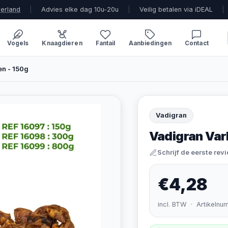
derland
|
Advies elke dag 10u-20u
|
Veilig betalen via iDEAL
|
Vogels
Knaagdieren
Fantail
Aanbiedingen
Contact
en - 150g
Vadigran
Vadigran Var
Schrijf de eerste rev
€4,28
incl. BTW · Artikelnu