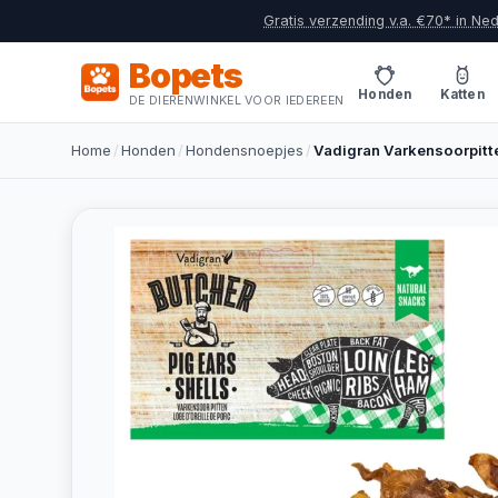
Gratis verzending v.a. €70* in Ne
Bopets
Honden
Katten
DE DIERENWINKEL VOOR IEDEREEN
Home
/
Honden
/
Hondensnoepjes
/
Vadigran Varkensoorpitt