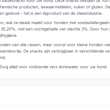
jke kauwsnacks voor uw hond. Deze snacks bestaan uit 100
chemische producten, bewaarmiddelen, suiker of gluten. De
n gedood – het is een bijproduct van de vleesindustrie.
n, wat ze ideaal maakt voor honden met voedselallergieën 
 35,20%, met een vochtgehalte van slechts 3%. Door hun st
dhygiëne.
honden van alle rassen, maar vooral voor kleine honden v
ussendoortje. De snacks zijn verkrijgbaar in verschillende 
nd.
Zorg altijd voor voldoende vers drinkwater voor uw hond.