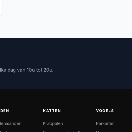
lke dag van 10u tot 20u.
DEN
KATTEN
VOGELS
denmanden
Krabpalen
Parkieten