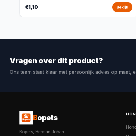
€1,10
Bekijk
Vragen over dit product?
Ons team staat klaar met persoonlijk advies op maat, e
HON
B
opets
Hon
Bopets, Herman Johan