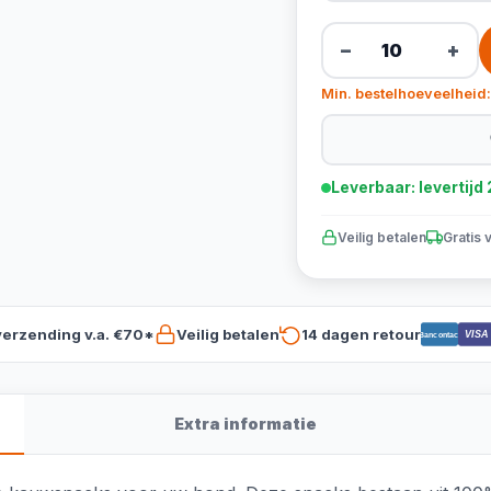
−
+
Min. bestelhoeveelheid:
Leverbaar: levertij
Veilig betalen
Gratis 
verzending v.a. €70*
Veilig betalen
14 dagen retour
VISA
Bancontact
Extra informatie