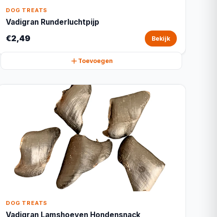
DOG TREATS
Vadigran Runderluchtpijp
€2,49
Bekijk
Toevoegen
DOG TREATS
Vadigran Lamshoeven Hondensnack