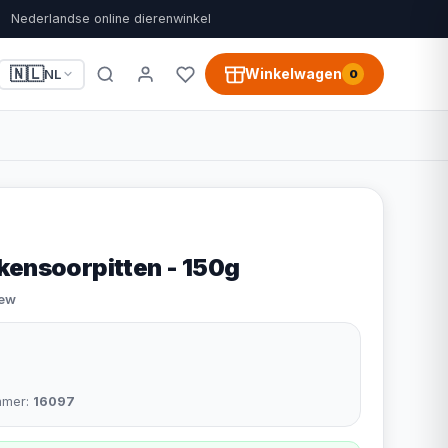
Nederlandse online dierenwinkel
🇳🇱
Winkelwagen
NL
0
kensoorpitten - 150g
iew
mmer:
16097