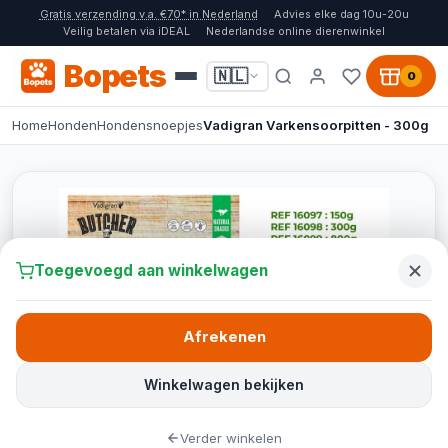
Gratis verzending v.a. €70* in Nederland
Advies elke dag 10u-20u
Veilig betalen via iDEAL
Nederlandse online dierenwinkel
Bopets
🇳🇱
0
Home
Honden
Hondensnoepjes
Vadigran Varkensoorpitten - 300g
Toegevoegd aan winkelwagen
Afrekenen
Winkelwagen bekijken
Verder winkelen