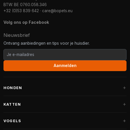
BTW: BE 0760.058.346
+32 (0)53 839 642
·
care@bopets.eu
Volg ons op Facebook
Nieuwsbrief
Ontvang aanbiedingen en tips voor je huisdier.
Aanmelden
HONDEN
Hondenmanden
KATTEN
Hondenkussens
Krabpalen
VOGELS
Fantail hondenmanden
Krabpaal grote katten