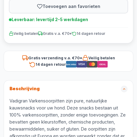
Toevoegen aan favorieten
Leverbaar: levertijd 2-5 werkdagen
Veilig betalen
Gratis v.a. €70*
14 dagen retour
Gratis verzending v.a. €70*
Veilig betalen
14 dagen retour
VISA
Bancontact
iDEAL
Beschrijving
Vadigran Varkensoorpitten zijn pure, natuurlijke
kauwsnacks voor uw hond. Deze snacks bestaan uit
100% varkensoorpitten, zonder enige toevoegingen. Ze
bevatten geen kleurstoffen, chemische producten,
bewaarmiddelen, suiker of gluten. De oorpitten zijn
afkomstig uit Europa en worden verwerkt zonder dat er