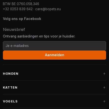
BTW: BE 0760.058.346
+32 (0)53 839 642
·
care@bopets.eu
Volg ons op Facebook
Nieuwsbrief
Ontvang aanbiedingen en tips voor je huisdier.
Aanmelden
HONDEN
Hondenmanden
KATTEN
Hondenkussens
Krabpalen
VOGELS
Fantail hondenmanden
Krabpaal grote katten