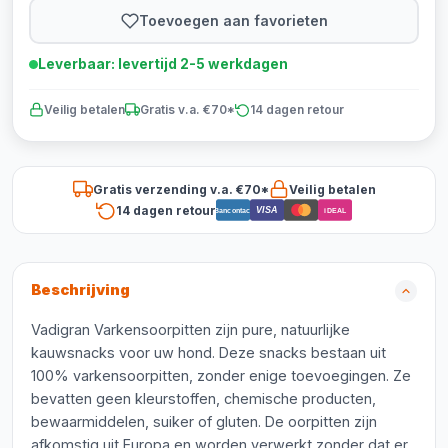
Toevoegen aan favorieten
Leverbaar: levertijd 2-5 werkdagen
Veilig betalen
Gratis v.a. €70*
14 dagen retour
Gratis verzending v.a. €70*
Veilig betalen
14 dagen retour
VISA
Bancontact
iDEAL
Beschrijving
Vadigran Varkensoorpitten zijn pure, natuurlijke
kauwsnacks voor uw hond. Deze snacks bestaan uit
100% varkensoorpitten, zonder enige toevoegingen. Ze
bevatten geen kleurstoffen, chemische producten,
bewaarmiddelen, suiker of gluten. De oorpitten zijn
afkomstig uit Europa en worden verwerkt zonder dat er