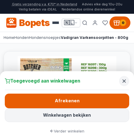
Gratis verzending v.a. €70* in Nederland
Advies elke dag 10u-20u
Veilig betalen via iDEAL
Nederlandse online dierenwinkel
Bopets
🇳🇱
0
Home
Honden
Hondensnoepjes
Vadigran Varkensoorpitten - 800g
Toegevoegd aan winkelwagen
Afrekenen
Winkelwagen bekijken
Verder winkelen