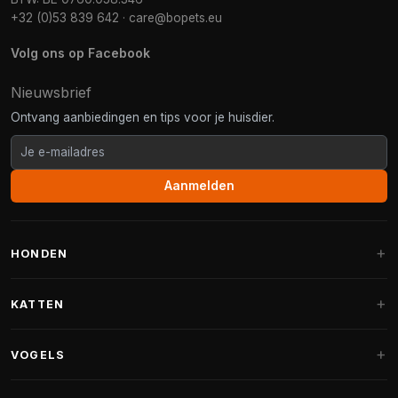
+32 (0)53 839 642
·
care@bopets.eu
Volg ons op Facebook
Nieuwsbrief
Ontvang aanbiedingen en tips voor je huisdier.
Aanmelden
HONDEN
Hondenmanden
KATTEN
Hondenkussens
Krabpalen
VOGELS
Fantail hondenmanden
Krabpaal grote katten
Hondenvoer
Parkieten