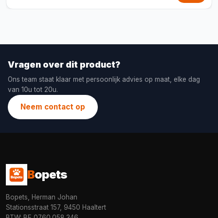
Vragen over dit product?
Ons team staat klaar met persoonlijk advies op maat, elke dag
van 10u tot 20u.
Neem contact op
B
opets
Bopets, Herman Johan
Stationsstraat 157, 9450 Haaltert
BTW: BE 0760.058.346