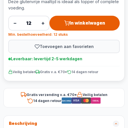
Deze glutenvrije maaltijd is ideaal als topper of complete
voeding.
−
+
In winkelwagen
Min. bestelhoeveelheid: 12 stuks
Toevoegen aan favorieten
Leverbaar: levertijd 2-5 werkdagen
Veilig betalen
Gratis v.a. €70*
14 dagen retour
Gratis verzending v.a. €70*
Veilig betalen
14 dagen retour
VISA
Bancontact
iDEAL
Beschrijving