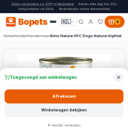
Gratis verzending v.a. €70* in Nederland
Advies elke dag 10u-20u
Veilig betalen via iDEAL
Nederlandse online dierenwinkel
Bopets
🇳🇱
0
Home
Honden
Hondenvoer
Almo Nature HFC Dogs Natural Kipfilet
Toegevoegd aan winkelwagen
Afrekenen
Winkelwagen bekijken
Verder winkelen