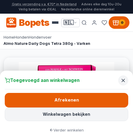
Gratis verzending v.a. €70* in Nederland
Advies elke dag 10u-20u
Veilig betalen via iDEAL
Nederlandse online dierenwinkel
Bopets
🇳🇱
0
Home
Honden
Hondenvoer
Almo Nature Daily Dogs Tetra 380g - Varken
Toegevoegd aan winkelwagen
Afrekenen
Winkelwagen bekijken
Verder winkelen