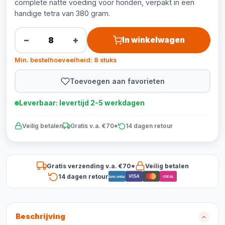
complete natte voeding voor honden, verpakt in een
handige tetra van 380 gram.
−
+
In winkelwagen
Min. bestelhoeveelheid: 8 stuks
Toevoegen aan favorieten
Leverbaar: levertijd 2-5 werkdagen
Veilig betalen
Gratis v.a. €70*
14 dagen retour
Gratis verzending v.a. €70*
Veilig betalen
14 dagen retour
VISA
Bancontact
iDEAL
Beschrijving