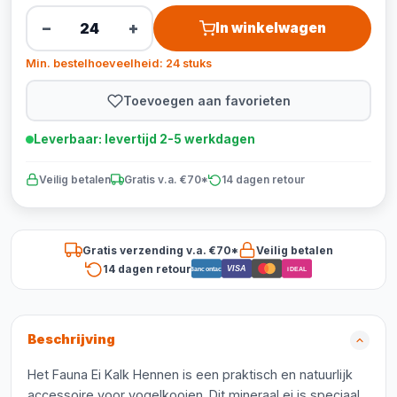
−
+
In winkelwagen
Min. bestelhoeveelheid: 24 stuks
Toevoegen aan favorieten
Leverbaar: levertijd 2-5 werkdagen
Veilig betalen
Gratis v.a. €70*
14 dagen retour
Gratis verzending v.a. €70*
Veilig betalen
14 dagen retour
VISA
Bancontact
iDEAL
Beschrijving
Het Fauna Ei Kalk Hennen is een praktisch en natuurlijk
accessoire voor vogelkooien. Dit mineraal ei is speciaal