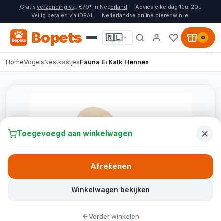
Gratis verzending v.a. €70* in Nederland
Advies elke dag 10u-20u
Veilig betalen via iDEAL
Nederlandse online dierenwinkel
Bopets
🇳🇱
0
Home
Vogels
Nestkastjes
Fauna Ei Kalk Hennen
Toegevoegd aan winkelwagen
Afrekenen
Winkelwagen bekijken
Verder winkelen