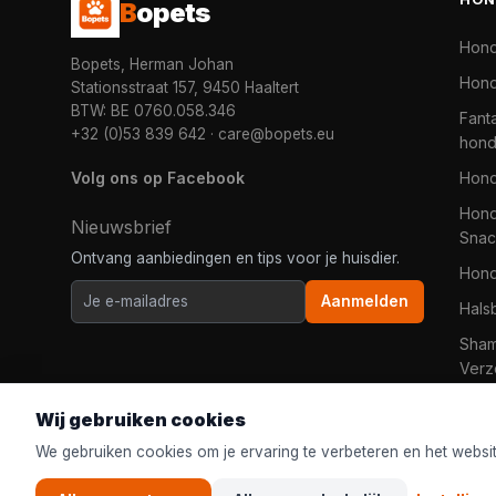
B
opets
Hon
Bopets, Herman Johan
Hond
Stationsstraat 157, 9450 Haaltert
BTW: BE 0760.058.346
Fanta
+32 (0)53 839 642
·
care@bopets.eu
hon
Volg ons op Facebook
Hon
Hond
Nieuwsbrief
Snac
Ontvang aanbiedingen en tips voor je huisdier.
Hon
Aanmelden
Hals
Sha
Verz
Wij gebruiken cookies
We gebruiken cookies om je ervaring te verbeteren en het websi