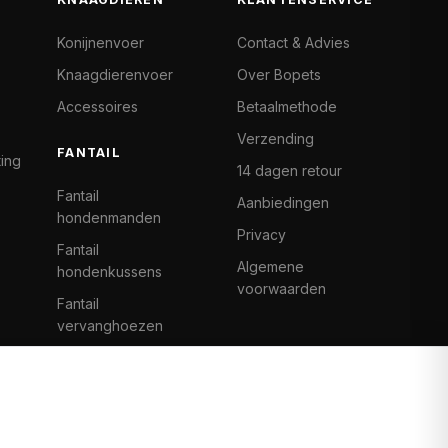
Konijnenvoer
Contact & Advies
Knaagdierenvoer
Over Bopets
Accessoires
Betaalmethode
Verzending
FANTAIL
ting
14 dagen retour
Fantail
Aanbiedingen
hondenmanden
Privacy
Fantail
Algemene
hondenkussens
voorwaarden
Fantail
vervanghoezen
Cat Climb Fantail