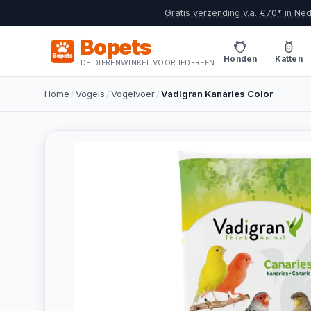
Gratis verzending v.a. €70* in Ne
Bopets
Honden
Katten
DE DIERENWINKEL VOOR IEDEREEN
Home
/
Vogels
/
Vogelvoer
/
Vadigran Kanaries Color