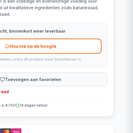
r is een volledige en evenwichtige voeding voor
 uit kwalitatieve ingrediënten zoals kanariezaad,
zaad.
kocht, binnenkort weer leverbaar
Hou me op de hoogte
 weten zodra dit product weer beschikbaar is.
Toevoegen aan favorieten
rraad
v.a. €70*
14 dagen retour
iDEAL