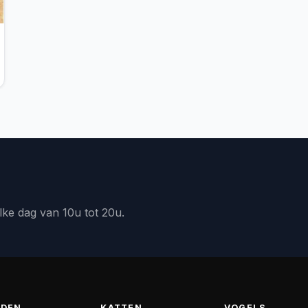
lke dag van 10u tot 20u.
DEN
KATTEN
VOGELS