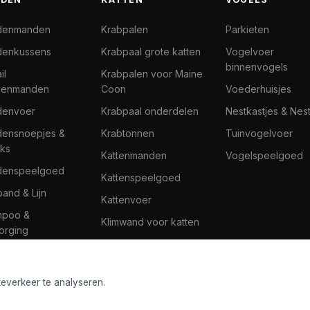
denmanden
Krabpalen
Parkieten
enkussens
Krabpaal grote katten
Vogelvoer
binnenvogels
il
Krabpalen voor Maine
denmanden
Coon
Voederhuisjes
denvoer
Krabpaal onderdelen
Nestkastjes & Nes
ensnoepjes &
Krabtonnen
Tuinvogelvoer
ks
Kattenmanden
Vogelspeelgoed
denspeelgoed
Kattenspeelgoed
band & Lijn
Kattenvoer
mpoo &
Klimwand voor katten
orging
teverkeer te analyseren.