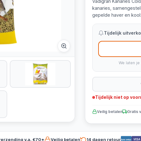
Vadigran Kanaries Colo
kanaries, samengesteld
gepelde haver en kool
Tijdelijk uitver
We laten je
Tijdelijk niet op voo
Veilig betalen
Gratis 
verzending v.a. €70*
Veilig betalen
14 dagen retour
VISA
Bancontact