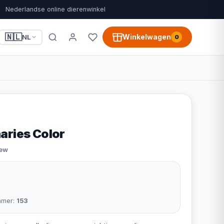
Nederlandse online dierenwinkel
🇳🇱
Winkelwagen
NL
0
aries Color
iew
mmer:
153