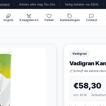
derland
|
Advies elke dag 10u-20u
|
Veilig betalen via iDEAL
|
Vogels
Knaagdieren
Fantail
Aanbiedingen
Contact
Vadigran
Vadigran Kan
Schrijf de eerste rev
€58,30
incl. BTW · Artikelnu