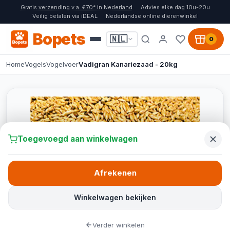
Gratis verzending v.a. €70* in Nederland
Advies elke dag 10u-20u
Veilig betalen via iDEAL
Nederlandse online dierenwinkel
Bopets
🇳🇱
0
Home
Vogels
Vogelvoer
Vadigran Kanariezaad - 20kg
Toegevoegd aan winkelwagen
Afrekenen
Winkelwagen bekijken
Verder winkelen