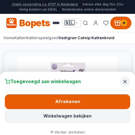
Gratis verzending v.a. €70* in Nederland
Advies elke dag 10u-20u
Veilig betalen via iDEAL
Nederlandse online dierenwinkel
Bopets
🇳🇱
0
Home
Katten
Kattenspeelgoed
Vadigran Catnip Kattenkruid
Toegevoegd aan winkelwagen
Afrekenen
Winkelwagen bekijken
Verder winkelen