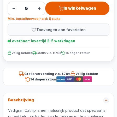
−
+
In winkelwagen
Min. bestelhoeveelheid: 5 stuks
Toevoegen aan favorieten
Leverbaar: levertijd 2-5 werkdagen
Veilig betalen
Gratis v.a. €70*
14 dagen retour
Gratis verzending v.a. €70*
Veilig betalen
14 dagen retour
VISA
Bancontact
iDEAL
Beschrijving
Vadigran Catnip is een natuurlijk product dat speciaal is
ontwikkeld om katten aan te trekken en te stimuleren.