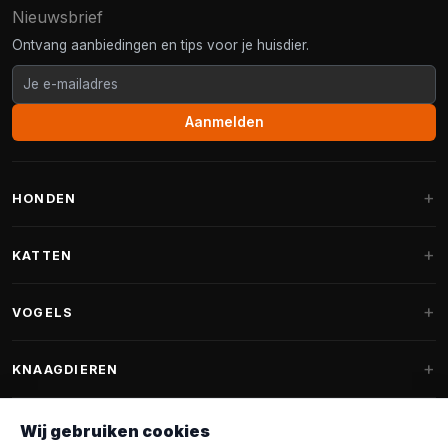
Nieuwsbrief
Ontvang aanbiedingen en tips voor je huisdier.
Aanmelden
HONDEN
Hondenmanden
KATTEN
Hondenkussens
Krabpalen
VOGELS
Fantail hondenmanden
Krabpaal grote katten
Hondenvoer
Parkieten
KNAAGDIEREN
Krabpalen voor Maine Coon
Hondensnoepjes & Snacks
Vogelvoer binnenvogels
Krabpaal onderdelen
Konijnenvoer
Wij gebruiken cookies
Hondenspeelgoed
Voederhuisjes
FANTAIL