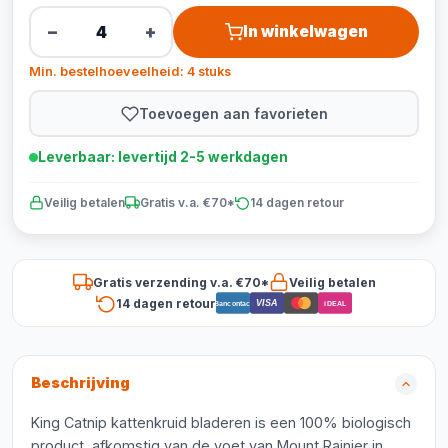
−
+
In winkelwagen
Min. bestelhoeveelheid: 4 stuks
Toevoegen aan favorieten
Leverbaar: levertijd 2-5 werkdagen
Veilig betalen
Gratis v.a. €70*
14 dagen retour
Gratis verzending v.a. €70*
Veilig betalen
14 dagen retour
VISA
Bancontact
iDEAL
Beschrijving
King Catnip kattenkruid bladeren is een 100% biologisch
product, afkomstig van de voet van Mount Rainier in