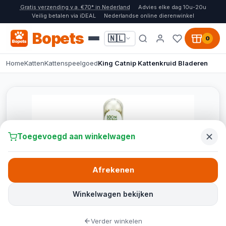
Gratis verzending v.a. €70* in Nederland
Advies elke dag 10u-20u
Veilig betalen via iDEAL
Nederlandse online dierenwinkel
Bopets
🇳🇱
0
Home
Katten
Kattenspeelgoed
King Catnip Kattenkruid Bladeren
Toegevoegd aan winkelwagen
Afrekenen
Winkelwagen bekijken
Verder winkelen