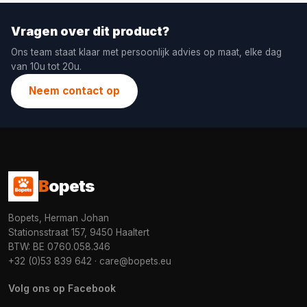
Vragen over dit product?
Ons team staat klaar met persoonlijk advies op maat, elke dag
van 10u tot 20u.
Neem contact op
B
opets
Bopets, Herman Johan
Stationsstraat 157, 9450 Haaltert
BTW: BE 0760.058.346
+32 (0)53 839 642
·
care@bopets.eu
Volg ons op Facebook