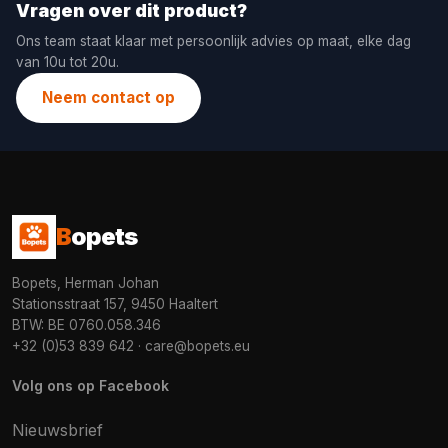
Vragen over dit product?
Ons team staat klaar met persoonlijk advies op maat, elke dag
van 10u tot 20u.
Neem contact op
B
opets
Bopets, Herman Johan
Stationsstraat 157, 9450 Haaltert
BTW: BE 0760.058.346
+32 (0)53 839 642
·
care@bopets.eu
Volg ons op Facebook
Nieuwsbrief