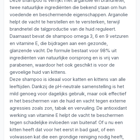
Deze shampoo is verrijkt met arganolie en brandnetel,
twee natuurlijke ingrediënten die bekend staan om hun
voedende en beschermende eigenschappen. Arganolie
helpt de vacht te herstellen en te versterken, terwijl
brandnetel de talgproductie van de huid reguleert.
Daarnaast bevat de shampoo omega 3, 6 en 9 vetzuren
en vitamine E, die bijdragen aan een gezonde,
glanzende vacht. De formule bestaat voor 98% uit
ingrediënten van natuurlijke oorsprong en is vrij van
parabenen, waardoor het ook geschikt is voor de
gevoelige huid van kittens.
Deze shampoo is ideaal voor katten en kittens van alle
leeftijden. Dankzij de pH-neutrale samenstelling is het
mild genoeg voor dagelijks gebruik, maar ook effectief
in het beschermen van de huid en vacht tegen externe
agressies zoals zon, tabak en vervuiling. De antioxidant
werking van vitamine E helpt de vacht te beschermen
tegen schadelijke invloeden van buitenaf. Of u nu een
kitten heeft dat voor het eerst in bad gaat, of een
volwassen kat die een grondige reiniging nodig heeft,