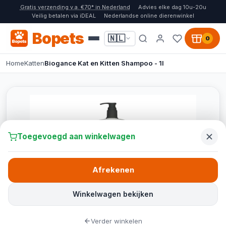
Gratis verzending v.a. €70* in Nederland
Advies elke dag 10u-20u
Veilig betalen via iDEAL
Nederlandse online dierenwinkel
Bopets
🇳🇱
0
Home
Katten
Biogance Kat en Kitten Shampoo - 1l
Toegevoegd aan winkelwagen
Afrekenen
Winkelwagen bekijken
Verder winkelen