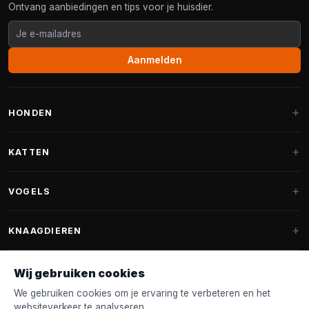
Ontvang aanbiedingen en tips voor je huisdier.
Aanmelden
HONDEN
Hondenmanden
KATTEN
Hondenkussens
Krabpalen
VOGELS
Fantail hondenmanden
Krabpaal grote katten
Hondenvoer
Parkieten
KNAAGDIEREN
Krabpalen voor Maine Coon
Hondensnoepjes & Snacks
Vogelvoer binnenvogels
Krabpaal onderdelen
Konijnenvoer
Wij gebruiken cookies
Hondenspeelgoed
Voederhuisjes
FANTAIL
Krabtonnen
Knaagdierenvoer
We gebruiken cookies om je ervaring te verbeteren en het
Halsband & Lijn
Nestkastjes & Nesting
websiteverkeer te analyseren.