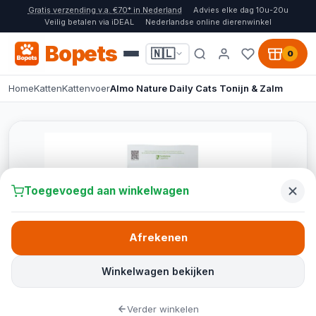
Gratis verzending v.a. €70* in Nederland
Advies elke dag 10u-20u
Veilig betalen via iDEAL
Nederlandse online dierenwinkel
Bopets
🇳🇱
0
Home
Katten
Kattenvoer
Almo Nature Daily Cats Tonijn & Zalm
Toegevoegd aan winkelwagen
Afrekenen
Winkelwagen bekijken
Verder winkelen