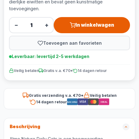
dierlijke eiwitten en bevat geen kunstmatige
toevoegingen.
−
+
In winkelwagen
Toevoegen aan favorieten
Leverbaar: levertijd 2-5 werkdagen
Veilig betalen
Gratis v.a. €70*
14 dagen retour
Gratis verzending v.a. €70*
Veilig betalen
14 dagen retour
VISA
Bancontact
iDEAL
Beschrijving
Almo Nature Daily Cats is een hoogwaardige