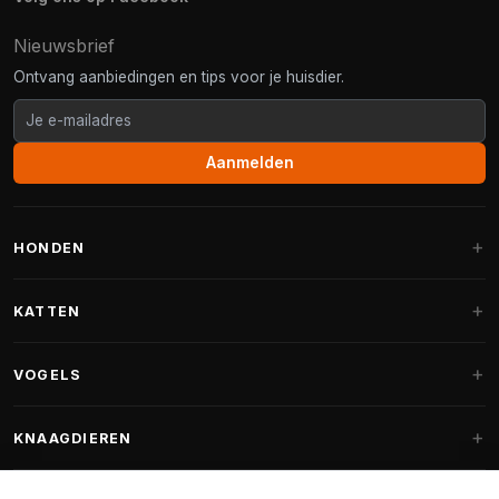
Nieuwsbrief
Ontvang aanbiedingen en tips voor je huisdier.
Aanmelden
HONDEN
Hondenmanden
KATTEN
Hondenkussens
Krabpalen
VOGELS
Fantail hondenmanden
Krabpaal grote katten
Hondenvoer
Parkieten
KNAAGDIEREN
Krabpalen voor Maine Coon
Hondensnoepjes & Snacks
Vogelvoer binnenvogels
Krabpaal onderdelen
Konijnenvoer