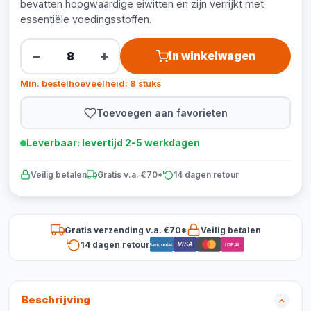
bevatten hoogwaardige eiwitten en zijn verrijkt met
essentiële voedingsstoffen.
−
+
In winkelwagen
Min. bestelhoeveelheid: 8 stuks
Toevoegen aan favorieten
Leverbaar: levertijd 2-5 werkdagen
Veilig betalen
Gratis v.a. €70*
14 dagen retour
Gratis verzending v.a. €70*
Veilig betalen
14 dagen retour
VISA
Bancontact
iDEAL
Beschrijving