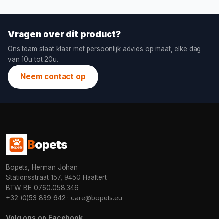
Vragen over dit product?
Ons team staat klaar met persoonlijk advies op maat, elke dag
van 10u tot 20u.
Neem contact op
B
opets
Bopets, Herman Johan
Stationsstraat 157, 9450 Haaltert
BTW: BE 0760.058.346
+32 (0)53 839 642
·
care@bopets.eu
Volg ons op Facebook