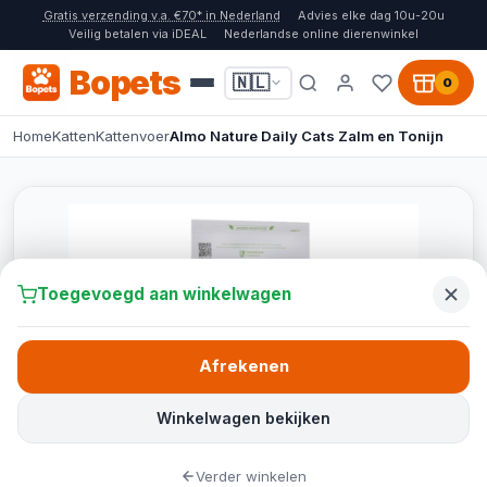
Gratis verzending v.a. €70* in Nederland
Advies elke dag 10u-20u
Veilig betalen via iDEAL
Nederlandse online dierenwinkel
Bopets
🇳🇱
0
Home
Katten
Kattenvoer
Almo Nature Daily Cats Zalm en Tonijn
Toegevoegd aan winkelwagen
Afrekenen
Winkelwagen bekijken
Verder winkelen