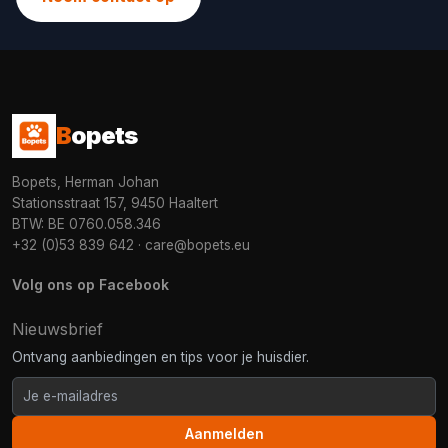
B
opets
Bopets, Herman Johan
Stationsstraat 157, 9450 Haaltert
BTW: BE 0760.058.346
+32 (0)53 839 642
·
care@bopets.eu
Volg ons op Facebook
Nieuwsbrief
Ontvang aanbiedingen en tips voor je huisdier.
Aanmelden