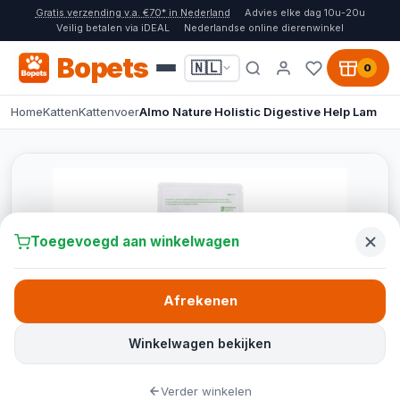
Gratis verzending v.a. €70* in Nederland
Advies elke dag 10u-20u
Veilig betalen via iDEAL
Nederlandse online dierenwinkel
Bopets
🇳🇱
0
Home
Katten
Kattenvoer
Almo Nature Holistic Digestive Help Lam
Toegevoegd aan winkelwagen
Afrekenen
Winkelwagen bekijken
Verder winkelen