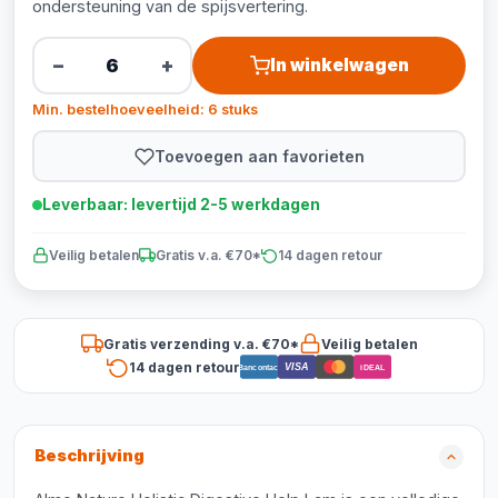
ondersteuning van de spijsvertering.
−
+
In winkelwagen
Min. bestelhoeveelheid: 6 stuks
Toevoegen aan favorieten
Leverbaar: levertijd 2-5 werkdagen
Veilig betalen
Gratis v.a. €70*
14 dagen retour
Gratis verzending v.a. €70*
Veilig betalen
14 dagen retour
VISA
Bancontact
iDEAL
Beschrijving