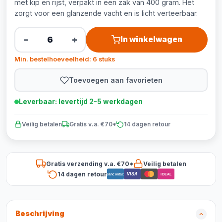
met kip en rijst, verpakt in een zak van 400 gram. Het
zorgt voor een glanzende vacht en is licht verteerbaar.
−
+
In winkelwagen
Min. bestelhoeveelheid: 6 stuks
Toevoegen aan favorieten
Leverbaar: levertijd 2-5 werkdagen
Veilig betalen
Gratis v.a. €70*
14 dagen retour
Gratis verzending v.a. €70*
Veilig betalen
14 dagen retour
VISA
Bancontact
iDEAL
Beschrijving