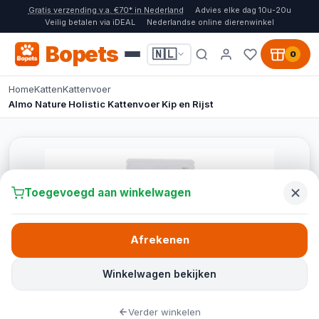
Gratis verzending v.a. €70* in Nederland
Advies elke dag 10u-20u
Veilig betalen via iDEAL
Nederlandse online dierenwinkel
Bopets
🇳🇱
0
Home
Katten
Kattenvoer
Almo Nature Holistic Kattenvoer Kip en Rijst
Toegevoegd aan winkelwagen
Afrekenen
Winkelwagen bekijken
Verder winkelen