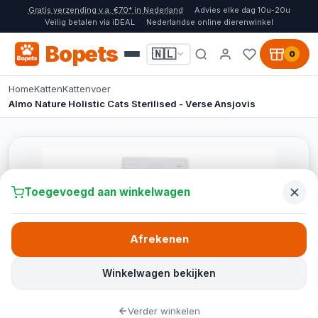
Gratis verzending v.a. €70* in Nederland
Advies elke dag 10u-20u
Veilig betalen via iDEAL
Nederlandse online dierenwinkel
Bopets
🇳🇱
0
Home
Katten
Kattenvoer
Almo Nature Holistic Cats Sterilised - Verse Ansjovis
Toegevoegd aan winkelwagen
Afrekenen
Winkelwagen bekijken
Verder winkelen