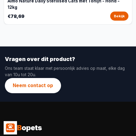
Almo Nature Daily Sterilised Cats met Tonijn - Hond -
12kg
€78,69
Bekijk
Vragen over dit product?
Ons team staat klaar met persoonlijk advies op maat, elke dag
van 10u tot 20u.
Neem contact op
B
opets