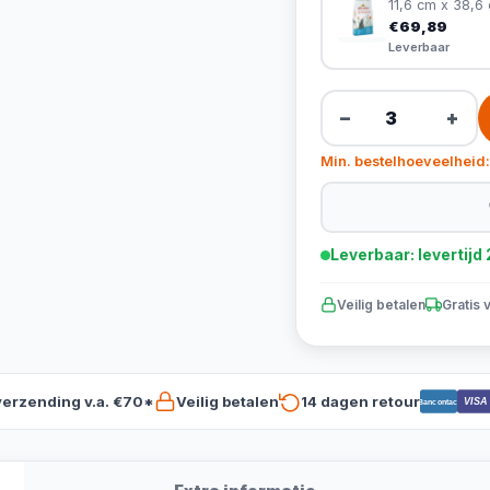
11,6 cm x 38,6
€69,89
Leverbaar
−
+
Min. bestelhoeveelheid:
Leverbaar: levertij
Veilig betalen
Gratis 
verzending v.a. €70*
Veilig betalen
14 dagen retour
VISA
Bancontact