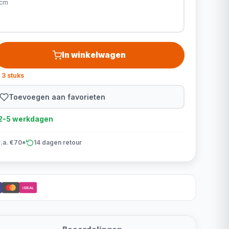
 cm
In winkelwagen
 3 stuks
Toevoegen aan favorieten
d 2-5 werkdagen
v.a. €70*
14 dagen retour
iDEAL