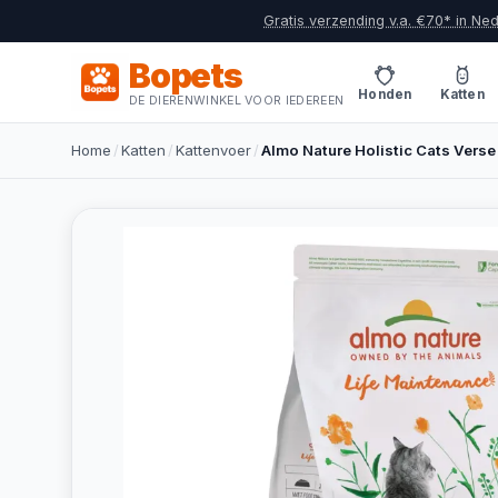
Gratis verzending v.a. €70* in Ne
Bopets
Honden
Katten
DE DIERENWINKEL VOOR IEDEREEN
Home
/
Katten
/
Kattenvoer
/
Almo Nature Holistic Cats Verse 