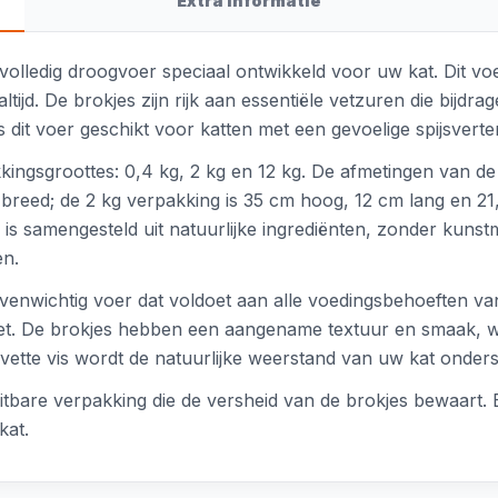
Extra informatie
olledig droogvoer speciaal ontwikkeld voor uw kat. Dit voer
tijd. De brokjes zijn rijk aan essentiële vetzuren die bij
is dit voer geschikt voor katten met een gevoelige spijsverte
kkingsgroottes: 0,4 kg, 2 kg en 12 kg. De afmetingen van d
breed; de 2 kg verpakking is 35 cm hoog, 12 cm lang en 21
is samengesteld uit natuurlijke ingrediënten, zonder kunst
en.
venwichtig voer dat voldoet aan alle voedingsbehoeften van
ieet. De brokjes hebben een aangename textuur en smaak, w
ette vis wordt de natuurlijke weerstand van uw kat onderste
itbare verpakking die de versheid van de brokjes bewaart.
kat.