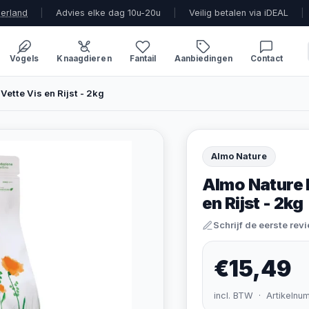
derland
|
Advies elke dag 10u-20u
|
Veilig betalen via iDEAL
|
Vogels
Knaagdieren
Fantail
Aanbiedingen
Contact
Vette Vis en Rijst - 2kg
Almo Nature
Almo Nature H
en Rijst - 2kg
Schrijf de eerste rev
€15,49
incl. BTW · Artikelnu