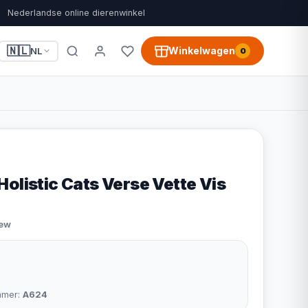
Nederlandse online dierenwinkel
🇳🇱
Winkelwagen
NL
0
olistic Cats Verse Vette Vis
iew
mmer:
A624