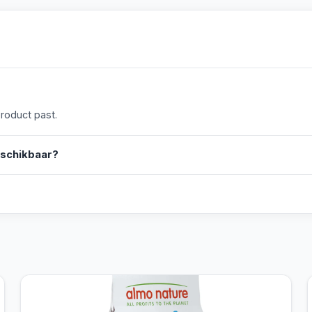
product past.
eschikbaar?