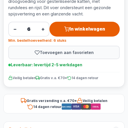
droogvoeding voor gesteriliseerde katten, met
rundvlees en rijst. Dit voer ondersteunt een gezonde
spijsvertering en een glanzende vacht.
−
+
In winkelwagen
Min. bestelhoeveelheid: 6 stuks
Toevoegen aan favorieten
Leverbaar: levertijd 2-5 werkdagen
Veilig betalen
Gratis v.a. €70*
14 dagen retour
Gratis verzending v.a. €70*
Veilig betalen
14 dagen retour
VISA
Bancontact
iDEAL