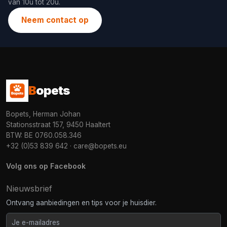
van 10u tot 20u.
Neem contact op
B
opets
Bopets, Herman Johan
Stationsstraat 157, 9450 Haaltert
BTW: BE 0760.058.346
+32 (0)53 839 642
·
care@bopets.eu
Volg ons op Facebook
Nieuwsbrief
Ontvang aanbiedingen en tips voor je huisdier.