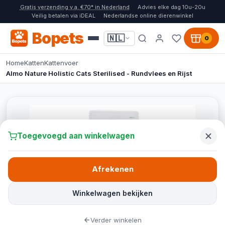
Gratis verzending v.a. €70* in Nederland
Advies elke dag 10u-20u
Veilig betalen via iDEAL
Nederlandse online dierenwinkel
Bopets
🇳🇱
0
Home
Katten
Kattenvoer
Almo Nature Holistic Cats Sterilised - Rundvlees en Rijst
Toegevoegd aan winkelwagen
Afrekenen
Winkelwagen bekijken
Verder winkelen