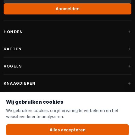
Aanmelden
HONDEN
Hondenmanden
KATTEN
Hondenkussens
Krabpalen
VOGELS
Fantail hondenmanden
Krabpaal grote katten
Hondenvoer
Parkieten
KNAAGDIEREN
Krabpalen voor Maine Coon
Hondensnoepjes & Snacks
Vogelvoer binnenvogels
Krabpaal onderdelen
Konijnenvoer
Wij gebruiken cookies
Hondenspeelgoed
Voederhuisjes
FANTAIL
Krabtonnen
Knaagdierenvoer
We gebruiken cookies om je ervaring te verbeteren en het
Halsband & Lijn
Nestkastjes & Nesting
websiteverkeer te analyseren.
Kattenmanden
Accessoires
Fantail hondenmanden
KLANTENSERVICE
Shampoo & Verzorging
Tuinvogelvoer
Kattenspeelgoed
Alles accepteren
Fantail hondenkussens