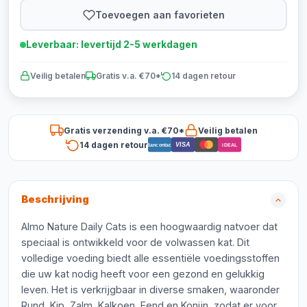
Toevoegen aan favorieten
Leverbaar: levertijd 2-5 werkdagen
Veilig betalen
Gratis v.a. €70*
14 dagen retour
Gratis verzending v.a. €70*
Veilig betalen
14 dagen retour
VISA
Bancontact
iDEAL
Beschrijving
Almo Nature Daily Cats is een hoogwaardig natvoer dat
speciaal is ontwikkeld voor de volwassen kat. Dit
volledige voeding biedt alle essentiële voedingsstoffen
die uw kat nodig heeft voor een gezond en gelukkig
leven. Het is verkrijgbaar in diverse smaken, waaronder
Rund, Kip, Zalm, Kalkoen, Eend en Konijn, zodat er voor