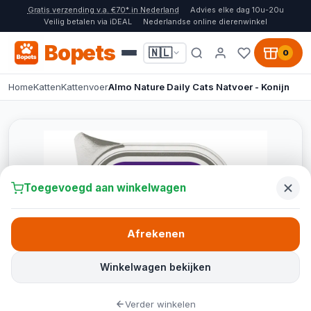
Gratis verzending v.a. €70* in Nederland
Advies elke dag 10u-20u
Veilig betalen via iDEAL
Nederlandse online dierenwinkel
Bopets
🇳🇱
0
Home
Katten
Kattenvoer
Almo Nature Daily Cats Natvoer - Konijn
Toegevoegd aan winkelwagen
Afrekenen
Winkelwagen bekijken
Verder winkelen