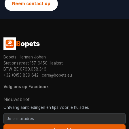
Neem contact op
B
opets
Bopets, Herman Johan
Stationsstraat 157, 9450 Haaltert
BTW: BE 0760.058.346
+32 (0)53 839 642
·
care@bopets.eu
Volg ons op Facebook
Nieuwsbrief
Ontvang aanbiedingen en tips voor je huisdier.