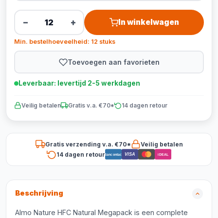
−
+
In winkelwagen
Min. bestelhoeveelheid: 12 stuks
Toevoegen aan favorieten
Leverbaar: levertijd 2-5 werkdagen
Veilig betalen
Gratis v.a. €70*
14 dagen retour
Gratis verzending v.a. €70*
Veilig betalen
14 dagen retour
VISA
Bancontact
iDEAL
Beschrijving
Almo Nature HFC Natural Megapack is een complete