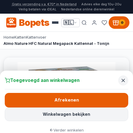
Gratis verzending v.a. €70* in Nederland
Advies elke dag 10u-20u
Veilig betalen via iDEAL
Nederlandse online dierenwinkel
Bopets
🇳🇱
0
Home
Katten
Kattenvoer
Almo Nature HFC Natural Megapack Kattennat - Tonijn
Toegevoegd aan winkelwagen
Afrekenen
Winkelwagen bekijken
Verder winkelen