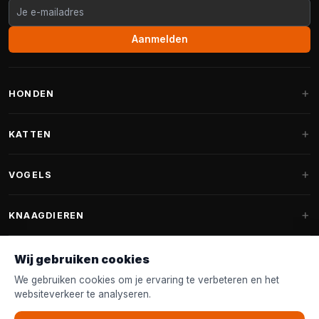
Aanmelden
HONDEN
Hondenmanden
KATTEN
Hondenkussens
Krabpalen
VOGELS
Fantail hondenmanden
Krabpaal grote katten
Hondenvoer
Parkieten
KNAAGDIEREN
Krabpalen voor Maine Coon
Hondensnoepjes & Snacks
Vogelvoer binnenvogels
Krabpaal onderdelen
Konijnenvoer
Wij gebruiken cookies
Hondenspeelgoed
Voederhuisjes
FANTAIL
Krabtonnen
Knaagdierenvoer
We gebruiken cookies om je ervaring te verbeteren en het
Halsband & Lijn
Nestkastjes & Nesting
websiteverkeer te analyseren.
Kattenmanden
Accessoires
Fantail hondenmanden
KLANTENSERVICE
Shampoo & Verzorging
Tuinvogelvoer