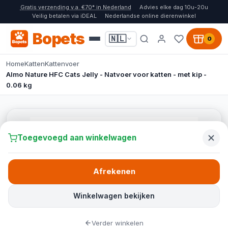
Gratis verzending v.a. €70* in Nederland
Advies elke dag 10u-20u
Veilig betalen via iDEAL
Nederlandse online dierenwinkel
Bopets
🇳🇱
0
Home
Katten
Kattenvoer
Almo Nature HFC Cats Jelly - Natvoer voor katten - met kip -
0.06 kg
Toegevoegd aan winkelwagen
Afrekenen
Winkelwagen bekijken
Verder winkelen