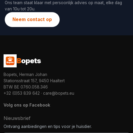
Ons team staat klaar met persoonlijk advies op maat, elke dag
van 10u tot 20u.
Neem contact op
B
opets
Bopets, Herman Johan
Stationsstraat 157, 9450 Haaltert
BTW: BE 0760.058.346
+32 (0)53 839 642
·
care@bopets.eu
Volg ons op Facebook
Nieuwsbrief
Ontvang aanbiedingen en tips voor je huisdier.