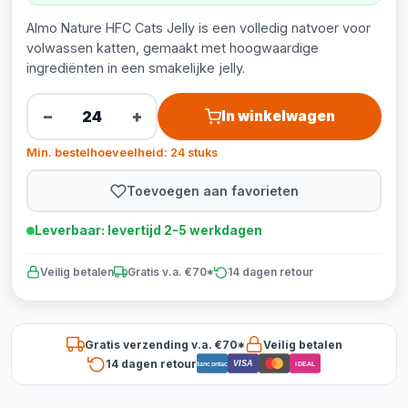
Almo Nature HFC Cats Jelly is een volledig natvoer voor
volwassen katten, gemaakt met hoogwaardige
ingrediënten in een smakelijke jelly.
−
+
In winkelwagen
Min. bestelhoeveelheid: 24 stuks
Toevoegen aan favorieten
Leverbaar: levertijd 2-5 werkdagen
Veilig betalen
Gratis v.a. €70*
14 dagen retour
Gratis verzending v.a. €70*
Veilig betalen
14 dagen retour
VISA
Bancontact
iDEAL