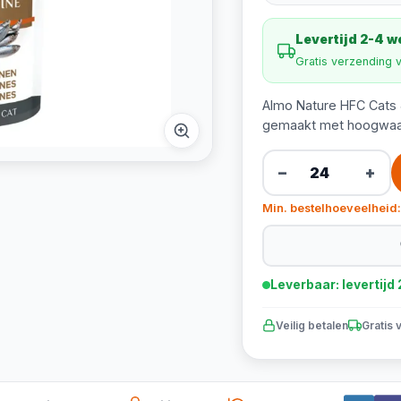
Levertijd 2-4 
Gratis verzending 
Almo Nature HFC Cats J
gemaakt met hoogwaardi
−
+
Min. bestelhoeveelheid:
Leverbaar: levertij
Veilig betalen
Gratis 