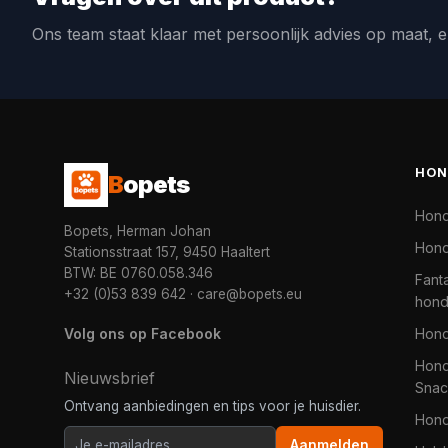
Ons team staat klaar met persoonlijk advies op maat, e
HON
B
opets
Hon
Bopets, Herman Johan
Hond
Stationsstraat 157, 9450 Haaltert
BTW: BE 0760.058.346
Fanta
+32 (0)53 839 642
·
care@bopets.eu
hon
Volg ons op Facebook
Hon
Hond
Nieuwsbrief
Snac
Ontvang aanbiedingen en tips voor je huisdier.
Hon
Aanmelden