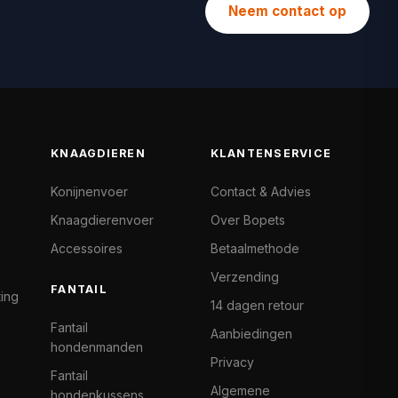
Neem contact op
KNAAGDIEREN
KLANTENSERVICE
Konijnenvoer
Contact & Advies
Knaagdierenvoer
Over Bopets
Accessoires
Betaalmethode
Verzending
FANTAIL
ting
14 dagen retour
Fantail
Aanbiedingen
hondenmanden
Privacy
Fantail
Algemene
hondenkussens