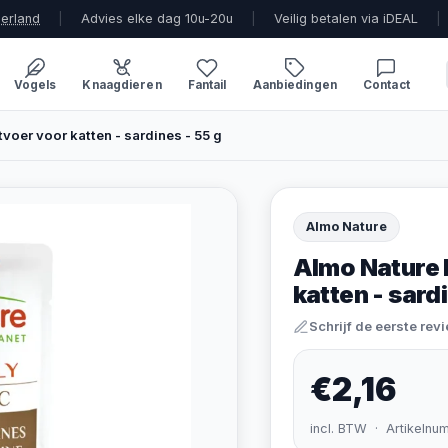
derland
|
Advies elke dag 10u-20u
|
Veilig betalen via iDEAL
|
Vogels
Knaagdieren
Fantail
Aanbiedingen
Contact
voer voor katten - sardines - 55 g
Almo Nature
Almo Nature 
katten - sard
Schrijf de eerste rev
€2,16
incl. BTW · Artikelnu