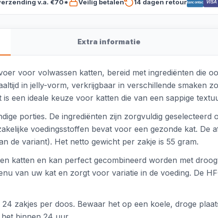
verzending v.a. €70*
Veilig betalen
14 dagen retour
VISA
Bancontact
Extra informatie
voer voor volwassen katten, bereid met ingrediënten die o
ltijd in jelly-vorm, verkrijgbaar in verschillende smaken zoal
Het is een ideale keuze voor katten die van een sappige text
ndige porties. De ingrediënten zijn zorgvuldig geselecteerd
odzakelijke voedingsstoffen bevat voor een gezonde kat. De 
n de variant). Het netto gewicht per zakje is 55 gram.
ssen katten en kan perfect gecombineerd worden met droog
enu van uw kat en zorgt voor variatie in de voeding. De H
n 24 zakjes per doos. Bewaar het op een koele, droge pla
 het binnen 24 uur.