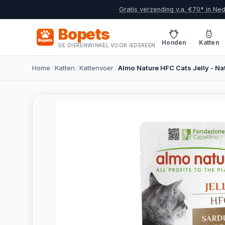
Gratis verzending v.a. €70* in Ne
Bopets
Honden
Katten
DE DIERENWINKEL VOOR IEDEREEN
Home
/
Katten
/
Kattenvoer
/
Almo Nature HFC Cats Jelly - Nat