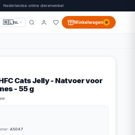
Nederlandse online dierenwinkel
🇳🇱
Winkelwagen
NL
0
HFC Cats Jelly - Natvoer voor
ines - 55 g
iew
mmer:
A5047