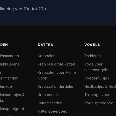
lke dag van 10u tot 20u.
DEN
KATTEN
VOGELS
denmanden
Krabpalen
Parkieten
enkussens
Krabpaal grote katten
Vogelvoer
binnenvogels
il
Krabpalen voor Maine
denmanden
Coon
Voederhuisjes
denvoer
Krabpaal onderdelen
Nestkastjes & Nes
ensnoepjes &
Krabtonnen
Tuinvogelvoer
ks
Kattenmanden
Vogelspeelgoed
denspeelgoed
Kattenspeelgoed