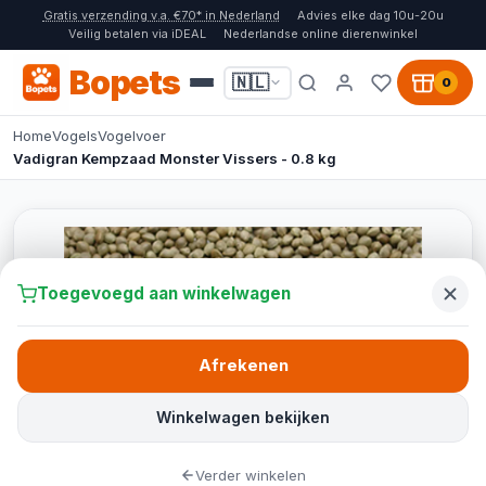
Gratis verzending v.a. €70* in Nederland
Advies elke dag 10u-20u
Veilig betalen via iDEAL
Nederlandse online dierenwinkel
Bopets
🇳🇱
0
Home
Vogels
Vogelvoer
Vadigran Kempzaad Monster Vissers - 0.8 kg
Toegevoegd aan winkelwagen
Afrekenen
Winkelwagen bekijken
Verder winkelen