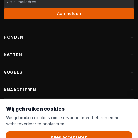
Aanmelden
HONDEN
Hondenmanden
KATTEN
Hondenkussens
Krabpalen
VOGELS
Fantail hondenmanden
Krabpaal grote katten
Hondenvoer
Parkieten
KNAAGDIEREN
Krabpalen voor Maine Coon
Hondensnoepjes & Snacks
Vogelvoer binnenvogels
Krabpaal onderdelen
Konijnenvoer
Wij gebruiken cookies
Hondenspeelgoed
Voederhuisjes
FANTAIL
Krabtonnen
Knaagdierenvoer
We gebruiken cookies om je ervaring te verbeteren en het
Halsband & Lijn
Nestkastjes & Nesting
websiteverkeer te analyseren.
Kattenmanden
Accessoires
Fantail hondenmanden
KLANTENSERVICE
Shampoo & Verzorging
Tuinvogelvoer
Kattenspeelgoed
Alles accepteren