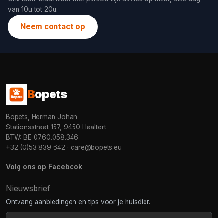
van 10u tot 20u.
Neem contact op
B
opets
Bopets, Herman Johan
Stationsstraat 157, 9450 Haaltert
BTW: BE 0760.058.346
+32 (0)53 839 642
·
care@bopets.eu
Volg ons op Facebook
Nieuwsbrief
Ontvang aanbiedingen en tips voor je huisdier.