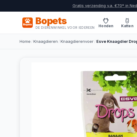
Gratis verzending v.a. €70* in Ne
Bopets
Honden
Katten
DE DIERENWINKEL VOOR IEDEREEN
Home
/
Knaagdieren
/
Knaagdierenvoer
/
Esve Knaagdier Dro