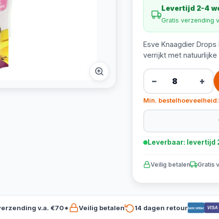
Levertijd 2-4 
Gratis verzending 
Esve Knaagdier Drops 
verrijkt met natuurlijk
−
+
Min. bestelhoeveelheid:
Leverbaar: levertij
Veilig betalen
Gratis 
verzending v.a. €70*
Veilig betalen
14 dagen retour
VISA
Bancontact