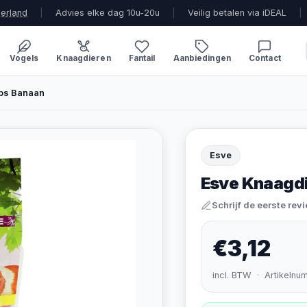
derland
|
Advies elke dag 10u-20u
|
Veilig betalen via iDEAL
|
Vogels
Knaagdieren
Fantail
Aanbiedingen
Contact
ps Banaan
Esve
Esve Knaagd
Schrijf de eerste rev
€3,12
incl. BTW · Artikelnu