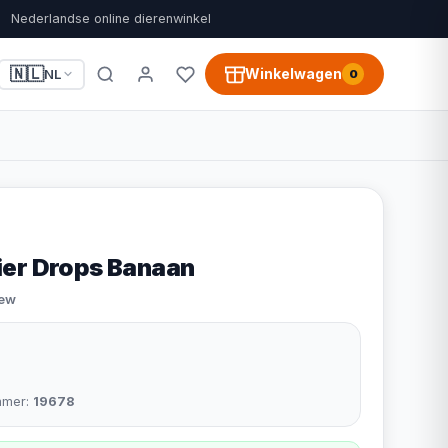
Nederlandse online dierenwinkel
🇳🇱
Winkelwagen
NL
0
ier Drops Banaan
iew
mmer:
19678