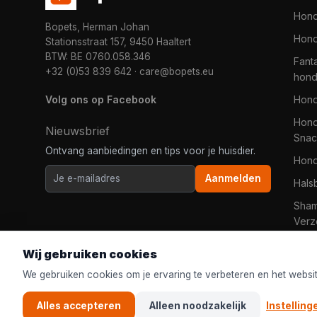
Hon
Bopets, Herman Johan
Hond
Stationsstraat 157, 9450 Haaltert
BTW: BE 0760.058.346
Fanta
+32 (0)53 839 642
·
care@bopets.eu
hon
Volg ons op Facebook
Hon
Hond
Nieuwsbrief
Snac
Ontvang aanbiedingen en tips voor je huisdier.
Hon
Aanmelden
Hals
Sha
Verz
Wij gebruiken cookies
We gebruiken cookies om je ervaring te verbeteren en het websi
Alles accepteren
Alleen noodzakelijk
Instelling
© 2026
Bopets
| De online dierenwinkel voor iedereen in Ned