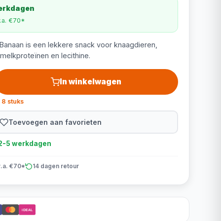
werkdagen
v.a. €70*
Banaan is een lekkere snack voor knaagdieren,
e melkproteïnen en lecithine.
In winkelwagen
 8 stuks
Toevoegen aan favorieten
d 2-5 werkdagen
v.a. €70*
14 dagen retour
iDEAL