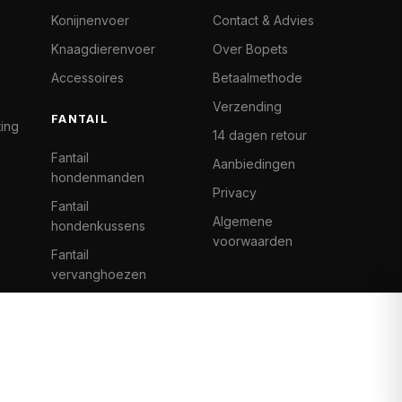
Konijnenvoer
Contact & Advies
Knaagdierenvoer
Over Bopets
Accessoires
Betaalmethode
Verzending
FANTAIL
ting
14 dagen retour
Fantail
Aanbiedingen
hondenmanden
Privacy
Fantail
Algemene
hondenkussens
voorwaarden
Fantail
vervanghoezen
Cat Climb Fantail
Bancontact
Visa
Mastercard
iDeal