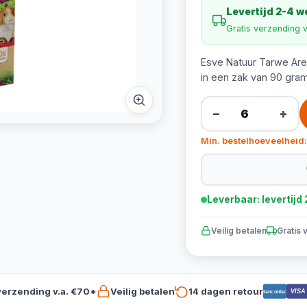
Levertijd 2-4 
Gratis verzending 
Esve Natuur Tarwe Aren
in een zak van 90 gram
−
+
Min. bestelhoeveelheid:
Leverbaar: levertij
Veilig betalen
Gratis 
verzending v.a. €70*
Veilig betalen
14 dagen retour
VISA
Bancontact