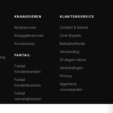
KNAAGDIEREN
KLANTENSERVICE
Konijnenvoer
Contact & Advies
Knaagdierenvoer
Over Bopets
Accessoires
Betaalmethode
Verzending
FANTAIL
ting
14 dagen retour
Fantail
Aanbiedingen
hondenmanden
Privacy
Fantail
Algemene
hondenkussens
voorwaarden
Fantail
vervanghoezen
Cat Climb Fantail