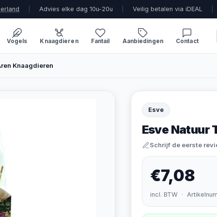
derland
|
Advies elke dag 10u-20u
|
Veilig betalen via iDEAL
|
Vogels
Knaagdieren
Fantail
Aanbiedingen
Contact
Aren Knaagdieren
Esve
Esve Natuur 
Schrijf de eerste rev
€7,08
incl. BTW · Artikelnu