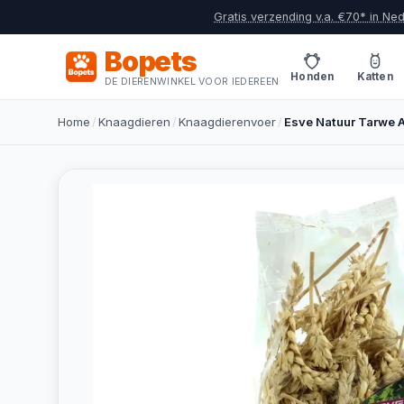
Gratis verzending v.a. €70* in Ne
Bopets
Honden
Katten
DE DIERENWINKEL VOOR IEDEREEN
Home
/
Knaagdieren
/
Knaagdierenvoer
/
Esve Natuur Tarwe 