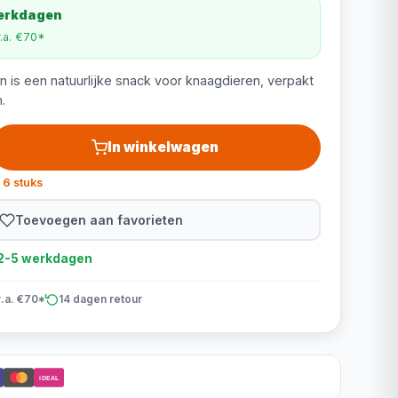
werkdagen
v.a. €70*
 is een natuurlijke snack voor knaagdieren, verpakt
.
In winkelwagen
 6 stuks
Toevoegen aan favorieten
d 2-5 werkdagen
v.a. €70*
14 dagen retour
iDEAL