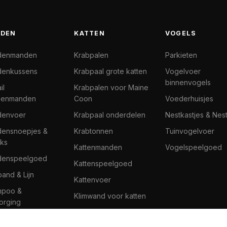
DEN
KATTEN
VOGELS
denmanden
Krabpalen
Parkieten
enkussens
Krabpaal grote katten
Vogelvoer
binnenvogels
il
Krabpalen voor Maine
denmanden
Coon
Voederhuisjes
denvoer
Krabpaal onderdelen
Nestkastjes & Nes
ensnoepjes &
Krabtonnen
Tuinvogelvoer
ks
Kattenmanden
Vogelspeelgoed
denspeelgoed
Kattenspeelgoed
band & Lijn
Kattenvoer
mpoo &
Klimwand voor katten
orging