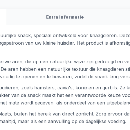
Extra informatie
urlijke snack, speciaal ontwikkeld voor knaagdieren. Deze 
edingspatroon van uw kleine huisdier. Het product is afkom
tarwe aren, die op een natuurlijke wijze zijn gedroogd en v
De aren hebben een natuurlijke textuur die knaagdieren st
voudig te openen en te bewaren, zodat de snack lang vers bl
agdieren, zoals hamsters, cavia's, konijnen en gerbils. Ze
arakter van de snack maakt het een verantwoorde keuze voor
met mate wordt gegeven, als onderdeel van een uitgebalanc
ts, buiten het bereik van direct zonlicht. Zorg ervoor dat
maaltijd, maar als een aanvulling op de dagelijkse voeding.