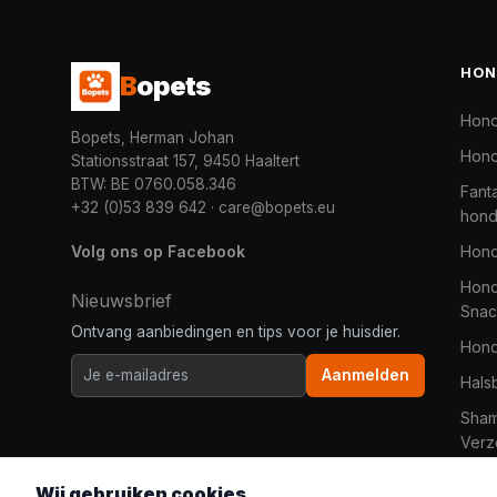
HON
B
opets
Hon
Bopets, Herman Johan
Hond
Stationsstraat 157, 9450 Haaltert
BTW: BE 0760.058.346
Fanta
+32 (0)53 839 642
·
care@bopets.eu
hon
Volg ons op Facebook
Hon
Hond
Nieuwsbrief
Snac
Ontvang aanbiedingen en tips voor je huisdier.
Hon
Aanmelden
Hals
Sha
Verz
Wij gebruiken cookies