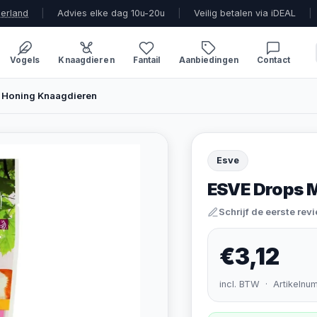
derland
|
Advies elke dag 10u-20u
|
Veilig betalen via iDEAL
|
Vogels
Knaagdieren
Fantail
Aanbiedingen
Contact
 Honing Knaagdieren
Esve
ESVE Drops M
Schrijf de eerste rev
€3,12
incl. BTW · Artikelnu