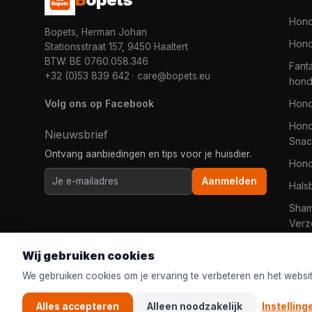
Hon
Bopets, Herman Johan
Hond
Stationsstraat 157, 9450 Haaltert
BTW: BE 0760.058.346
Fanta
+32 (0)53 839 642
·
care@bopets.eu
hon
Volg ons op Facebook
Hon
Hond
Nieuwsbrief
Snac
Ontvang aanbiedingen en tips voor je huisdier.
Hon
Aanmelden
Hals
Sha
Verz
Wij gebruiken cookies
We gebruiken cookies om je ervaring te verbeteren en het websi
Alles accepteren
Alleen noodzakelijk
Instelling
© 2026
Bopets
| De online dierenwinkel voor iedereen in Ned