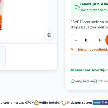
Levertijd 2-4 
Gratis verzending 
ESVE Drops melk en ho
drops bevatten melk en 
−
+
Min. bestelhoeveelheid:
Leverbaar: levertij
Veilig betalen
Gratis 
verzending v.a. €70*
Veilig betalen
14 dagen retour
VISA
Bancontact