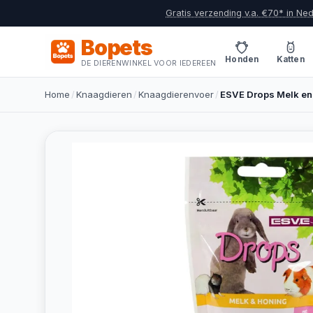
Gratis verzending v.a. €70* in Ne
Bopets
Honden
Katten
DE DIERENWINKEL VOOR IEDEREEN
Home
/
Knaagdieren
/
Knaagdierenvoer
/
ESVE Drops Melk en