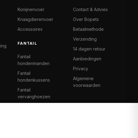
Konijnenvoer
Contact & Advies
Knaagdierenvoer
Over Bopets
Accessoires
Betaalmethode
Verzending
FANTAIL
ting
14 dagen retour
Fantail
Aanbiedingen
hondenmanden
Privacy
Fantail
Algemene
hondenkussens
voorwaarden
Fantail
vervanghoezen
Cat Climb Fantail
Bancontact
Visa
Mastercard
iDeal