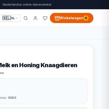
Nederlandse online dierenwinkel
🇳🇱
Winkelwagen
NL
0
elk en Honing Knaagdieren
iew
mmer:
5563