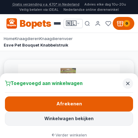
Gratis verzending v.a. €70* in Nederland
Advies elke dag 10u-20u
Veilig betalen via iDEAL
Nederlandse online dierenwinkel
Bopets
🇳🇱
0
Home
Knaagdieren
Knaagdierenvoer
Esve Pet Bouquet Knabbelstruik
Toegevoegd aan winkelwagen
Afrekenen
Winkelwagen bekijken
Verder winkelen