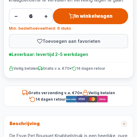
−
+
In winkelwagen
Min. bestelhoeveelheid: 6 stuks
Toevoegen aan favorieten
Leverbaar: levertijd 2-5 werkdagen
Veilig betalen
Gratis v.a. €70*
14 dagen retour
Gratis verzending v.a. €70*
Veilig betalen
14 dagen retour
VISA
Bancontact
iDEAL
Beschrijving
De Esve Pet Bouquet Knabbelstruik is een heerlijke, pure