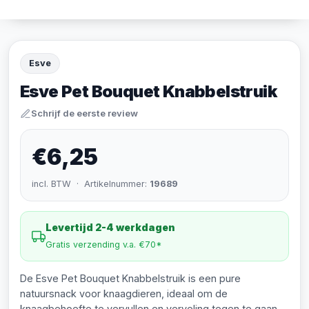
Esve
Esve Pet Bouquet Knabbelstruik
Schrijf de eerste review
€6,25
incl. BTW · Artikelnummer:
19689
Levertijd 2-4 werkdagen
Gratis verzending v.a. €70*
De Esve Pet Bouquet Knabbelstruik is een pure
natuursnack voor knaagdieren, ideaal om de
knaagbehoefte te vervullen en verveling tegen te gaan.