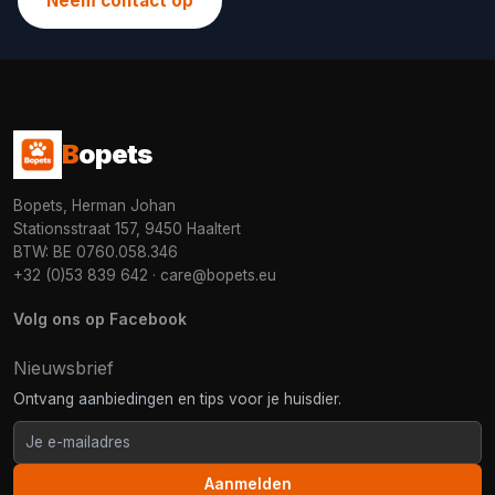
Neem contact op
B
opets
Bopets, Herman Johan
Stationsstraat 157, 9450 Haaltert
BTW: BE 0760.058.346
+32 (0)53 839 642
·
care@bopets.eu
Volg ons op Facebook
Nieuwsbrief
Ontvang aanbiedingen en tips voor je huisdier.
Aanmelden