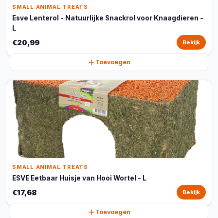
SMALL ANIMAL TREATS
Esve Lenterol - Natuurlijke Snackrol voor Knaagdieren -
L
€20,99
Bekijk
Toevoegen
SMALL ANIMAL TREATS
ESVE Eetbaar Huisje van Hooi Wortel - L
€17,68
Bekijk
Toevoegen