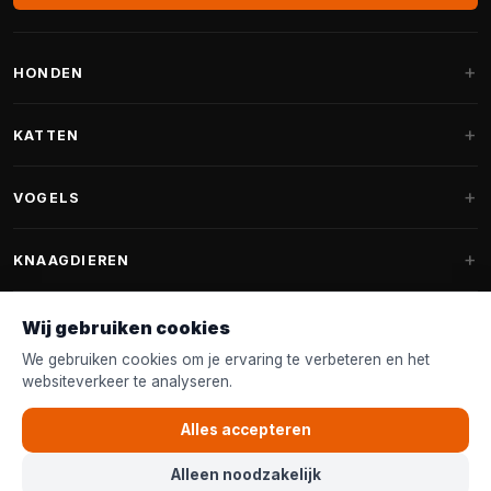
HONDEN
Hondenmanden
KATTEN
Hondenkussens
Krabpalen
VOGELS
Fantail hondenmanden
Krabpaal grote katten
Hondenvoer
Parkieten
KNAAGDIEREN
Krabpalen voor Maine Coon
Hondensnoepjes & Snacks
Vogelvoer binnenvogels
Krabpaal onderdelen
Konijnenvoer
Wij gebruiken cookies
Hondenspeelgoed
Voederhuisjes
FANTAIL
Krabtonnen
Knaagdierenvoer
We gebruiken cookies om je ervaring te verbeteren en het
Halsband & Lijn
Nestkastjes & Nesting
websiteverkeer te analyseren.
Kattenmanden
Accessoires
Fantail hondenmanden
KLANTENSERVICE
Shampoo & Verzorging
Tuinvogelvoer
Kattenspeelgoed
Alles accepteren
Fantail hondenkussens
Vogelspeelgoed
Contact & Advies
Kattenvoer
Alleen noodzakelijk
Fantail vervanghoezen